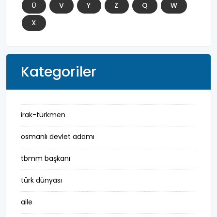
Ü
V
Y
Z
Q
W
X
Kategoriler
irak-türkmen
osmanlı devlet adamı
tbmm başkanı
türk dünyası
aile