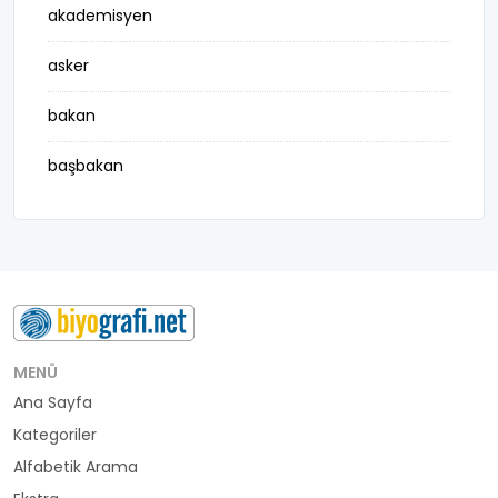
akademisyen
asker
bakan
başbakan
belediye başkanı
besteci
buluş
bürokrat
MENÜ
Ana Sayfa
büyükelçi
Kategoriler
cumhurbaşkanı
Alfabetik Arama