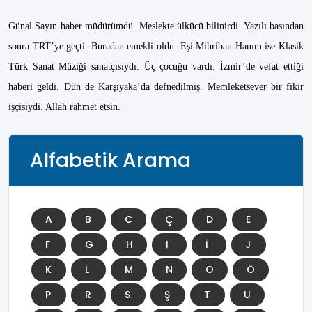
Günal Sayın haber müdürümdü. Meslekte ülkücü bilinirdi. Yazılı basından
sonra TRT’ye geçti. Buradan emekli oldu. Eşi Mihriban Hanım ise Klasik
Türk Sanat Müziği sanatçısıydı. Üç çocuğu vardı. İzmir’de vefat ettiği
haberi geldi. Dün de Karşıyaka’da defnedilmiş. Memleketsever bir fikir
işçisiydi. Allah rahmet etsin.
Alfabetik Arama
A
B
C
Ç
D
E
F
G
H
I
İ
J
K
L
M
N
O
Ö
P
R
S
Ş
T
U