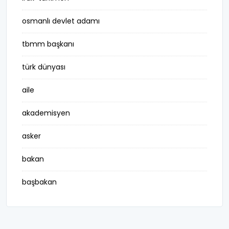
osmanlı devlet adamı
tbmm başkanı
türk dünyası
aile
akademisyen
asker
bakan
başbakan
belediye başkanı
besteci