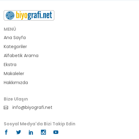
buluş
bürokrat
MENÜ
Ana Sayfa
büyükelçi
Kategoriler
cumhurbaşkanı
Alfabetik Arama
Ekstra
denizci
Makaleler
Hakkımızda
din adamı
doktor
Bize Ulaşın
info@biyografi.net
fotoğrafçı
Sosyal Medya'da Bizi Takip Edin
futbol