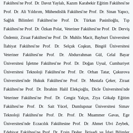
Fakültesi'ne Prof. Dr. Davut Yaylalı, Kazım Karabekir Eğitim Fakültesi'ne
Prof. Dr. Ali Yıldırım, Mühendislik Fakültesi'ne Prof. Dr. Sinan Yapıcı,
Sağlık Bilimleri Fakültesi'ne Prof. Dr. Türkan Pasinlioğlu, Tıp
Fakültesi'ne Prof. Dr. Özkan Polat, Veteriner Fakültesi'ne Prof. Dr. Derviş
Özdemir, Ziraat Fakültesi'ne Prof. Dr. Muhlis Macit, Bayburt Üniversitesi
İlahiyat Fakültesi'ne Prof. Dr. Selçuk Coşkun, Bingöl Üniversitesi
Veteriner Fakültesi'ne Prof. Dr. Abdurrahman Gül, Celal Bayar
Üniversitesi İşletme Fakültesi'ne Prof. Dr. Doğan Uysal, Cumhuriyet
Üniversitesi Teknoloji Fakültesi'ne Prof. Dr. Orhan Tatar, Çukurova
Üniversitesi'nde Hukuk Fakültesi'ne Prof. Dr. Mustafa Çeker, Ziraat
Fakültesi'ne Prof. Dr. İbrahim Halil Elekçioğlu, Dicle Üniversitesi'nde
Veteriner Fakültesi'ne Prof. Dr. Cengiz Yalçın, Ziya Gökalp Eğitim
Fakültesi'ne Prof. Dr. Sait Yücel, Dumlupınar Üniversitesi Simav
Teknoloji Fakültesi'ne Prof. Dr. Prof. Dr. Muammer Gavas, Ege
Üniversitesi'nde Eczacılık Fakültesine Prof. Dr. Ahmet Ulvi Zeybek,
Edebiyat Fakültesi'ne Prof. Dr. Ersin Doğer, İktisadi ve İdari Bilimler