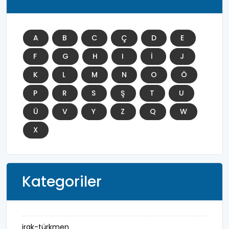
A
B
C
Ç
D
E
F
G
H
I
İ
J
K
L
M
N
O
Ö
P
R
S
Ş
T
U
Ü
V
Y
Z
Q
W
X
Kategoriler
irak-türkmen