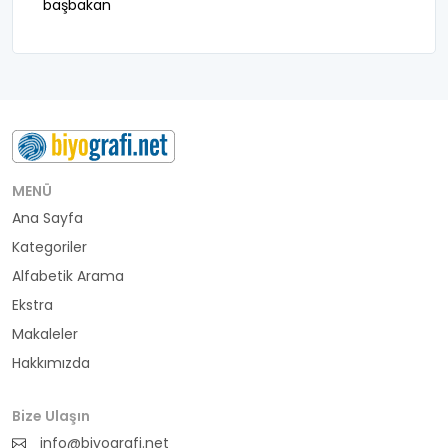
başbakan
belediye başkanı
besteci
buluş
bürokrat
MENÜ
Ana Sayfa
büyükelçi
Kategoriler
cumhurbaşkanı
Alfabetik Arama
Ekstra
denizci
Makaleler
Hakkımızda
din adamı
doktor
Bize Ulaşın
info@biyografi.net