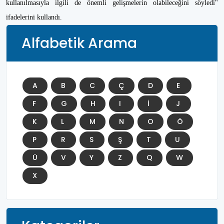
kullanılmasıyla ilgili de önemli gelişmelerin olabileceğini söyledi"
ifadelerini kullandı.
Alfabetik Arama
A
B
C
Ç
D
E
F
G
H
I
İ
J
K
L
M
N
O
Ö
P
R
S
Ş
T
U
Ü
V
Y
Z
Q
W
X