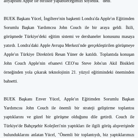
altyapısını Apple ile birlikte yapabileceğimizi söyledik." dedi.
BUEK Başkanı Yücel, İngiltere'nin başkenti Londra'da Apple'ın Eğitimden
Sorumlu Başkan Yardımcısı John Couch ile bir araya geldi. İkili,
görüşmede Türkiye'deki eğitim sistemi ve dershaneler konusunu masaya
yatırdı. Londra'daki Apple Avrupa Merkezi'nde gerçekleştirilen görüşmeye
Apple'ın Türkiye Direktörü Resan Yüner de katıldı. Toplantıda konuşan
John Couch Apple'nin efsanevi CEO'su Steve Jobs'un Akil Bisikleti
örneğinden yola çıkarak teknolojinin 21. yüzyıl eğitimindeki öneminden
bahsetti.
BUEK Başkanı Enver Yücel, Apple'ın Eğitimden Sorumlu Başkan
Yardımcısı John Couch ile önemli bir strateji geliştirme toplantısı
yaptıklarını ve güzel bir görüşme olduğunu dile getirdi. Couch ile
Türkiye'de Bahçeşehir Kolejleri'nin yaptıkları ile ilgili görüş alışverişinde
bulunduklarını anlatan Yücel, "Önemli bir toplantıydı, biz yaptıklarımızı