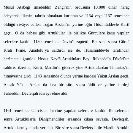
Musul Atabegi İmâdeddîn Zengî’nin ordusuna 10.000 dînâr haraç
ödeyerek ülkesini tahrib olmaktan kurtaran ve 1134 veya 1137 senesinde
öldüğü rivâyet edilen Toğan Arslan’ın yerine oğlu Hüsâmüddevle Kurtî
geçti. O da babası gibi Artuklular ile birlikte Gürcülere karşı yapılan
seferlere katıldı. 1130 senesinde Dovin’i zaptetti. Bir sene sonra Gürcü
Kralı İvane, Anadolu’ya saldırdı ise de, Hüsâmüddevle tarafından
hezîmete uğratıldı. Hısn-ı Keyfâ Artukluları Beyi Rükneddîn Dâvûd’un
saldırısı üzerine, Kurtî, Mardin’e giderek yine Artuklulardan Timurtaş’ın
himâyesine girdi. 1143 senesinde ölünce yerine kardeşi Yâkut Arslan geçti.
Ancak Yâkut Arslan da kısa bir süre sonra öldü ve yerine kardeşi
Fahreddîn Devletşah idâreyi eline aldı.
1161 senesinde Gürcistan üzerine yapılan seferlere katıldı. Bu seferden
sonra Artuklularla Dânişmendliler arasında çıkan savaşta, Devletşah,
Artukluların yanında yer aldı. Bir süre sonra Devletşah ile Mardin Artuklu