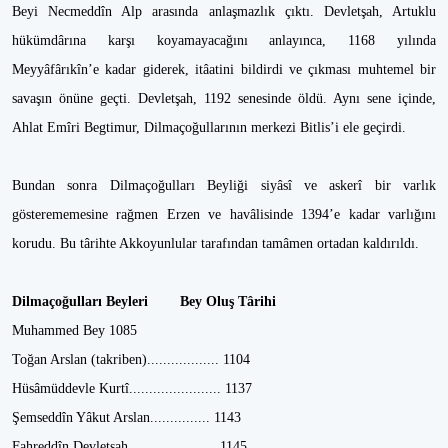
Beyi Necmeddîn Alp arasında anlaşmazlık çıktı. Devletşah, Artuklu
hükümdârına karşı koyamayacağını anlayınca, 1168 yılında
Meyyâfârıkîn’e kadar giderek, itâatini bildirdi ve çıkması muhtemel bir
savaşın önüne geçti. Devletşah, 1192 senesinde öldü. Aynı sene içinde,
Ahlat Emîri Begtimur, Dilmaçoğullarının merkezi Bitlis’i ele geçirdi.
Bundan sonra Dilmaçoğulları Beyliği siyâsî ve askerî bir varlık
gösterememesine rağmen Erzen ve havâlisinde 1394’e kadar varlığını
korudu. Bu târihte Akkoyunlular tarafından tamâmen ortadan kaldırıldı.
Dilmaçoğulları Beyleri Bey Oluş Târihi
Muhammed Bey 1085
Toğan Arslan (takriben).................. 1104
Hüsâmüddevle Kurtî....................... 1137
Şemseddîn Yâkut Arslan............... 1143
Fahreddîn Devletşah...................... 1145