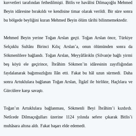
kuvvetleri tarafından fethedilmişti. Bitlis ve havâlisi Dilmaçoğlu Mehmed
Beyin idâresine bırakıldı ve kendisine timar olarak verildi. Bir süre sonra
bu bölgede beyliğini kuran Mehmed Beyin ölüm târihi bilinmemektedir.
Mehmed Beyin yerine Toğan Arslan geçti. Toğan Arslan önce, Türkiye
Selçuklu Sultânı Birinci Kılıç Arslan’a, onun ölümünden sonra da
Sökmenlilere bağlandı. Toğan Arslan, Meyyâfârıkîn (Silvan)e bağlı yirmi
beş köyü ele geçirince, İbrâhim Sökmen’in idâresinin zayıflığından
faydalanarak bağımsızlığını îlân etti. Fakat bu hâl uzun sürmedi. Daha
sonra Artuklulara bağlanan Toğan Arslan, İlgâzî ile birlikte, Haçlılara ve
Gürcülere karşı savaştı.
Toğan’ın Artuklulara bağlanması, Sökmenli Beyi İbrâhim’i kızdırdı.
Netîcede Dilmaçoğulları üzerine 1124 yılında sefere çıkarak Bitlis’i
muhâsara altına aldı. Fakat başarı elde edemedi.