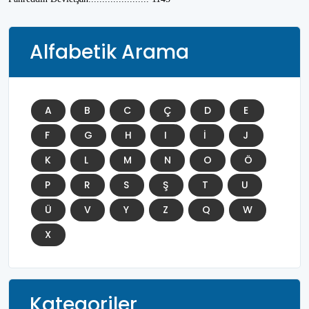
Alfabetik Arama
A
B
C
Ç
D
E
F
G
H
I
İ
J
K
L
M
N
O
Ö
P
R
S
Ş
T
U
Ü
V
Y
Z
Q
W
X
Kategoriler