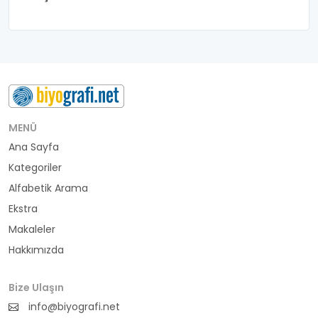
belediye başkanı
besteci
buluş
bürokrat
MENÜ
Ana Sayfa
büyükelçi
Kategoriler
cumhurbaşkanı
Alfabetik Arama
Ekstra
denizci
Makaleler
Hakkımızda
din adamı
doktor
Bize Ulaşın
info@biyografi.net
fotoğrafçı