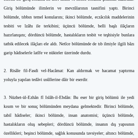
Giriş bölümünde ilimlerin ve mevzûlarının tasnifini yaptı. Birinci
bölümde, tıbbın temel konularını; ikinci bölümde, eczâcılık maddelerinin
tesbiti ve îzâhı ile terkibini; üçüncü bölümde, belli başlı ilâçların
hazırlanışını; dördüncü bölümde, hastalıkların tesbit ve teşhisiyle bunlara
tatbik edilecek ilâçları ele aldı. Netîce bölümünde de tıb ilmiyle ilgili bâzı
garip hâdiselerle latîfe ve nükteler üzerinde durdu.
2. Risâle fil-Fasdi vel-Hacâmat: Kan aldırmak ve hacamat yaptırma
yoluyla yapılan tedâvi usûllerine dâir bir eserdir.
3. Nüzhet-ül-Ezhân fî Islâh-il-Ebdân: Bu eser bir giriş bölümü ile yedi
kısım ve bir sonuç bölümünden meydana gelmektedir. Birinci bölümde,
tabiî hâdiseler; ikinci bölümde, insan anatomisi; üçüncü bölümde,
hastalıkların oluş sebepleri; dördüncü bölümde, insanın dış yapısının
özellikleri; beşinci bölümde, sağlık konusunda tavsiyeler; altıncı bölümde,