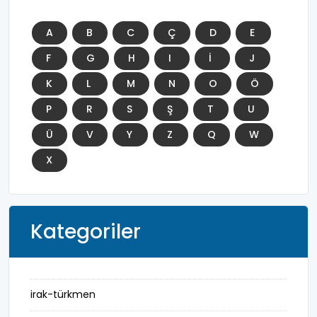
A
B
C
Ç
D
E
F
G
H
I
İ
J
K
L
M
N
O
Ö
P
R
S
Ş
T
U
Ü
V
Y
Z
Q
W
X
Kategoriler
irak-türkmen