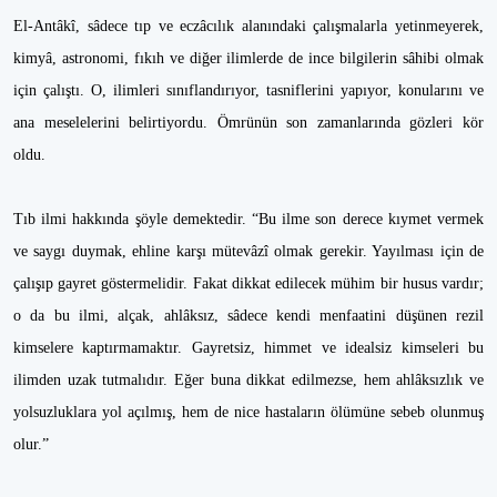
El-Antâkî, sâdece tıp ve eczâcılık alanındaki çalışmalarla yetinmeyerek,
kimyâ, astronomi, fıkıh ve diğer ilimlerde de ince bilgilerin sâhibi olmak
için çalıştı. O, ilimleri sınıflandırıyor, tasniflerini yapıyor, konularını ve
ana meselelerini belirtiyordu. Ömrünün son zamanlarında gözleri kör
oldu.
Tıb ilmi hakkında şöyle demektedir. “Bu ilme son derece kıymet vermek
ve saygı duymak, ehline karşı mütevâzî olmak gerekir. Yayılması için de
çalışıp gayret göstermelidir. Fakat dikkat edilecek mühim bir husus vardır;
o da bu ilmi, alçak, ahlâksız, sâdece kendi menfaatini düşünen rezil
kimselere kaptırmamaktır. Gayretsiz, himmet ve idealsiz kimseleri bu
ilimden uzak tutmalıdır. Eğer buna dikkat edilmezse, hem ahlâksızlık ve
yolsuzluklara yol açılmış, hem de nice hastaların ölümüne sebeb olunmuş
olur.”