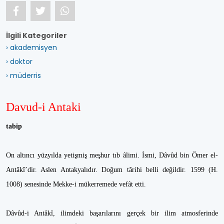
İlgili Kategoriler
› akademisyen
› doktor
› müderris
Davud-i Antaki
tabip
On altıncı yüzyılda yetişmiş meşhur tıb âlimi. İsmi, Dâvûd bin Ömer el-
Antâkî’dir. Aslen Antakyalıdır. Doğum târihi belli değildir. 1599 (H.
1008) senesinde Mekke-i mükerremede vefât etti.
Dâvûd-i Antâkî, ilimdeki başarılarını gerçek bir ilim atmosferinde