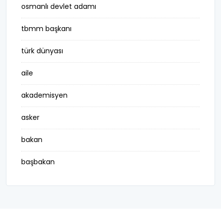
osmanlı devlet adamı
tbmm başkanı
türk dünyası
aile
akademisyen
asker
bakan
başbakan
belediye başkanı
besteci