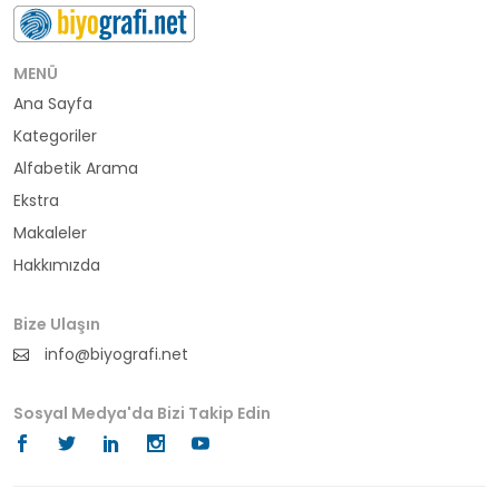
buluş
bürokrat
MENÜ
Ana Sayfa
büyükelçi
Kategoriler
cumhurbaşkanı
Alfabetik Arama
Ekstra
denizci
Makaleler
Hakkımızda
din adamı
doktor
Bize Ulaşın
info@biyografi.net
fotoğrafçı
Sosyal Medya'da Bizi Takip Edin
futbol
fıkra kahramanı