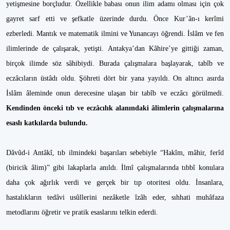
yetişmesine borçludur. Özellikle babası onun ilim adamı olması için çok
gayret sarf etti ve şefkatle üzerinde durdu. Önce Kur’ân-ı kerîmi
ezberledi. Mantık ve matematik ilmini ve Yunancayı öğrendi. İslâm ve fen
ilimlerinde de çalışarak, yetişti. Antakya’dan Kâhire’ye gittiği zaman,
birçok ilimde söz sâhibiydi. Burada çalışmalara başlayarak, tabîb ve
eczâcıların üstâdı oldu. Şöhreti dört bir yana yayıldı. On altıncı asırda
İslâm âleminde onun derecesine ulaşan bir tabîb ve eczâcı görülmedi.
Kendinden önceki tıb ve eczâcılık alanındaki âlimlerin çalışmalarına
esaslı katkılarda bulundu.
Dâvûd-i Antâkî, tıb ilmindeki başarıları sebebiyle “Hakîm, mâhir, ferîd
(biricik âlim)” gibi lakaplarla anıldı. İlmî çalışmalarında tıbbî konulara
daha çok ağırlık verdi ve gerçek bir tıp otoritesi oldu. İnsanlara,
hastalıkların tedâvi usûllerini nezâketle îzâh eder, sıhhati muhâfaza
metodlarını öğretir ve pratik esaslarını telkin ederdi.