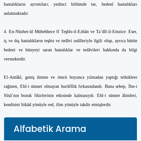
hastalıkların ayrıntıları; yedinci bölümde ise, bedenî hastalıkları
anlatmaktadır.
4. En-Nüzhet-ül Mübehhece fî Teşhîs-il-Ezhân ve Ta’dîl-il-Emzice: Eser,
iç ve dış hastalıkların teşhis ve tedâvi usûlleriyle ilgili olup, ayrıca bütün
bedeni ve bünyeyi saran hastalıklar ve tedâvileri hakkında da bilgi
vermektedir.
El-Antâkî, geniş ilmine ve ömrü boyunca yılmadan yaptığı tetkiklere
rağmen, Ehl-i sünnet olmayan hurûfîlik fırkasındandı. Buna sebep, İbn-i
Sînâ’nın bozuk fikirlerinin etkisinde kalmasıydı. Ehl-i sünnet âlimleri,
kendisini îtikâd yönüyle red, ilim yönüyle takdir etmişlerdir.
Alfabetik Arama