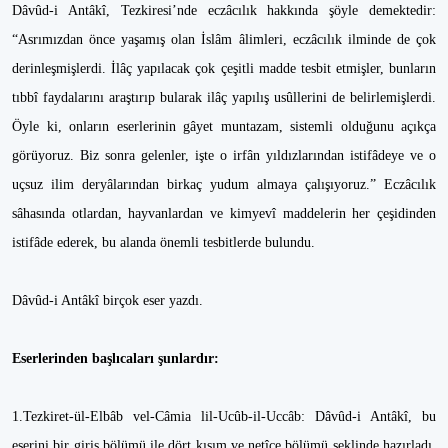
Dâvûd-i Antâkî, Tezkiresi’nde eczâcılık hakkında şöyle demektedir:
“Asrımızdan önce yaşamış olan İslâm âlimleri, eczâcılık ilminde de çok
derinleşmişlerdi. İlâç yapılacak çok çeşitli madde tesbit etmişler, bunların
tıbbî faydalarını araştırıp bularak ilâç yapılış usûllerini de belirlemişlerdi.
Öyle ki, onların eserlerinin gâyet muntazam, sistemli olduğunu açıkça
görüyoruz. Biz sonra gelenler, işte o irfân yıldızlarından istifâdeye ve o
uçsuz ilim deryâlarından birkaç yudum almaya çalışıyoruz.” Eczâcılık
sâhasında otlardan, hayvanlardan ve kimyevî maddelerin her çeşidinden
istifâde ederek, bu alanda önemli tesbitlerde bulundu.
Dâvûd-i Antâkî birçok eser yazdı.
Eserlerinden başlıcaları şunlardır:
1.Tezkiret-ül-Elbâb vel-Câmia lil-Ucûb-il-Uccâb: Dâvûd-i Antâkî, bu
eserini bir giriş bölümü ile dört kısım ve netîce bölümü şeklinde hazırladı.