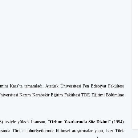
mini Kars’ta tamamladı. Atatürk Üniver­sitesi Fen Edebiyat Fakültesi
Üniversitesi Kazım Karabekir Eğitim Fakültesi TDE Eğitimi Bölümü­ne
) teziyle yüksek lisansını, “
Orhun Yazıtlarında Söz Dizimi
” (1994)
rasında Türk cumhuriyetlerınde bilimsel araştırmalar yaptı, bazı Türk