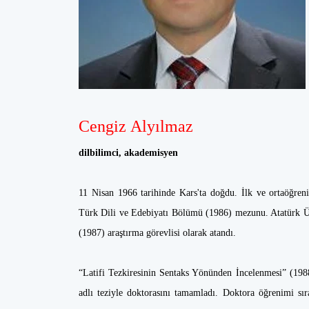
Cengiz Alyılmaz
dilbilimci, akademisyen
11 Nisan 1966 tarihinde Kars'ta doğdu. İlk ve ortaöğreni
Türk Dili ve Edebi­yatı Bölümü (1986) mezunu. Atatürk 
(1987) araştırma görevlisi olarak atandı.
“Latifi Tezkiresinin Sentaks Yönün­den İncelenmesi” (1988
adlı teziyle doktorasını tamamladı. Doktora öğre­nimi sı