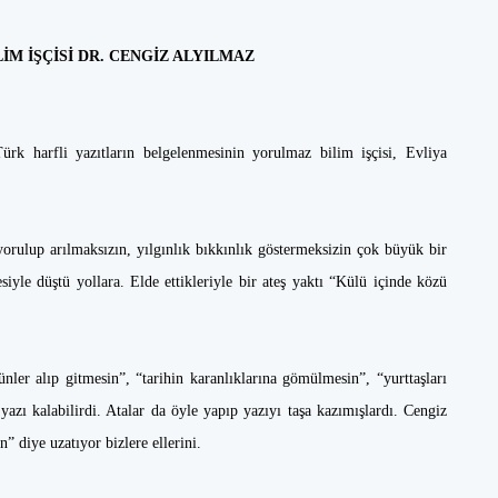
İM İŞÇİSİ DR. CENGİZ ALYILMAZ
ürk harfli yazıtların belgelenmesinin yorulmaz bilim işçisi, Evliya
orulup arılmaksızın, yılgınlık bıkkınlık göstermeksizin çok büyük bir
yle düştü yollara. Elde ettikleriyle bir ateş yaktı “Külü içinde közü
ler alıp gitmesin”, “tarihin karanlıklarına gömülmesin”, “yurttaşları
 yazı kalabilirdi. Atalar da öyle yapıp yazıyı taşa kazımışlardı. Cengiz
n” diye uzatıyor bizlere ellerini.