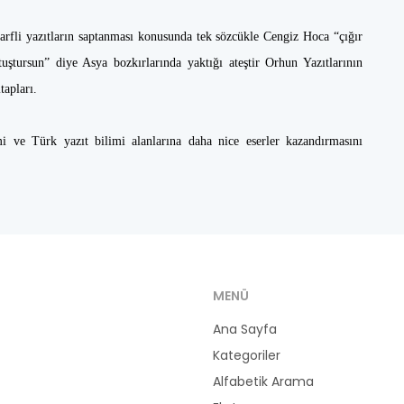
harfli yazıtların saptanması konusunda tek sözcükle Cengiz Hoca “çığır
tuştursun” diye Asya bozkırlarında yaktığı ateştir Orhun Yazıtlarının
tapları.
ve Türk yazıt bilimi alanlarına daha nice eserler kazandırmasını
MENÜ
Ana Sayfa
Kategoriler
Alfabetik Arama