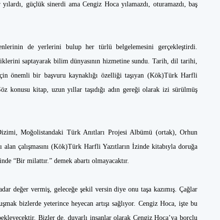
r yılardı, güçlük sinerdi ama Cengiz Hoca yılamazdı, oturamazdı, baş
…
nlerinin de yerlerini bulup her türlü belgelemesini gerçekleştirdi.
lliklerini saptayarak bilim dünyasının hizmetine sundu. Tarih, dil tarihi,
 için önemli bir başvuru kaynaklığı özelliği taşıyan (Kök)Türk Harfli
Söz konusu kitap, uzun yıllar taşıdığı adın gereği olarak izi sürülmüş
imi, Moğolistandaki Türk Anıtları Projesi Albümü (ortak), Orhun
 alan çalışmasını (Kök)Türk Harfli Yazıtların İzinde kitabıyla doruğa
çinde “Bir milattır.” demek abartı olmayacaktır.
adar değer vermiş, geleceğe şekil versin diye onu taşa kazımış. Çağlar
luşmak bizlerde yeterince heyecan artışı sağlıyor. Cengiz Hoca, işte bu
 bekleyecektir. Bizler de, duyarlı insanlar olarak Cengiz Hoca’ya borçlu