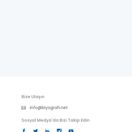
ressam
sadrazam
sahabe
senarist
sendikacı
sinema-oyuncu
sinema-yönetmen
Bize Ulaşın
spor
info@biyografi.net
tarihçi
Sosyal Medya'da Bizi Takip Edin
tasavvuf