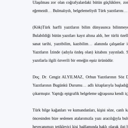
Ulaşılması zor olan coğrafyalardaki bütün güçlüklere, zo
eğemezdi… Bulmalıydı, belgelemeliydi Türk yazıtlarını
(Kök)Türk harfli yazıtların bilim dünyasınca bilinmeye
Bulabildiği bütün yazıtları kayıt altına aldı, her türlü öze
sanat tarihi, yazıtbilim, kazıbilim… alanında çalışanlar
Yazıtların İzinde (adıyla özdeş olan) kitabını yayınladı. 
yazıtlarla ilgili özverili bir emeğin eşsiz ürünüdür.
Doç. Dr. Cengiz ALYILMAZ, Orhun Yazıtlarının Söz Diz
Yazıtlarının Bugünkü Durumu… adlı kitaplarıyla başladığı
çıkarmıştır. Yaptığı epigrafik belgeleme uğraşısına kendi i
Türk bilge kağanları ve kumandanları, kişisi söze, canlı k
öncesinden bize seslenen atalarımızla yazı aracılığıyla bu
heyecanımızı tetikleyici kişi bağlamında haklı olarak ilgi