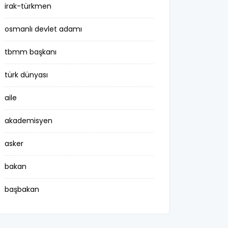
irak-türkmen
osmanlı devlet adamı
tbmm başkanı
türk dünyası
aile
akademisyen
asker
bakan
başbakan
belediye başkanı