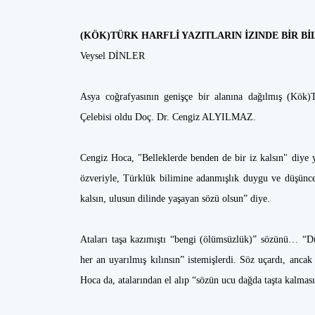
(KÖK)TÜRK HARFLİ YAZITLARIN İZINDE BİR BİL
Veysel DİNLER
Asya coğrafyasının genişçe bir alanına dağılmış (Kök)T
Çelebisi oldu Doç. Dr. Cengiz ALYILMAZ.
Cengiz Hoca, "Belleklerde benden de bir iz kalsın" diye y
özveriyle, Türklük bilimine adanmışlık duygu ve düşüncesi
kalsın, ulusun dilinde yaşayan sözü olsun” diye.
Ataları taşa kazımıştı “bengi (ölümsüzlük)” sözünü… “Dün
her an uyarılmış kılınsın” istemişlerdi. Söz uçardı, ancak
Hoca da, atalarından el alıp “sözün ucu dağda taşta kalması