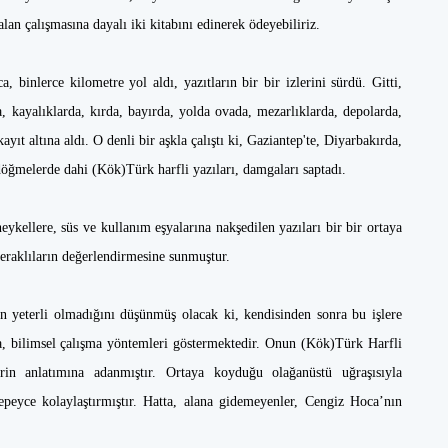
an çalışmasına dayalı iki kitabını edinerek ödeyebiliriz.
binlerce kilometre yol aldı, yazıtların bir bir izlerini sürdü. Gitti,
a, kayalıklarda, kırda, bayırda, yolda ovada, mezarlıklarda, depolarda,
ayıt altına aldı. O denli bir aşkla çalıştı ki, Gaziantep'te, Diyarbakırda,
döğmelerde dahi (Kök)Türk harfli yazıları, damgaları saptadı.
heykellere, süs ve kullanım eşyalarına nakşedilen yazıları bir bir ortaya
 meraklıların değerlendirmesine sunmuştur.
ın yeterli olmadığını düşünmüş olacak ki, kendisinden sonra bu işlere
a, bilimsel çalışma yöntemleri göstermektedir. Onun (Kök)Türk Harfli
erin anlatımına adanmıştır. Ortaya koyduğu olağanüstü uğraşısıyla
 epeyce kolaylaştırmıştır. Hatta, alana gidemeyenler, Cengiz Hoca’nın