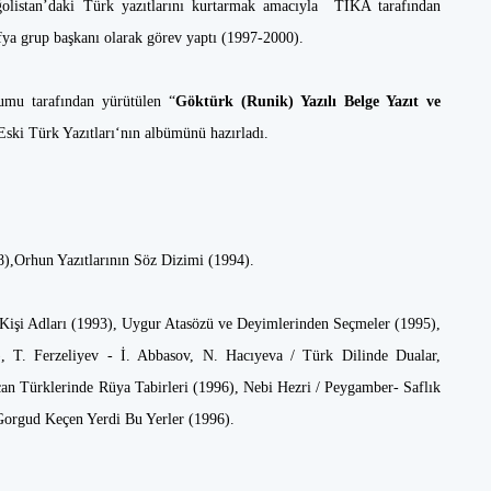
Moğolistan’daki Türk yazıtlarını kurtarmak amacıyla TİKA tarafından
afya grup başkanı olarak görev yaptı (1997-2000).
umu tarafından yürütülen “
Göktürk (Runik) Yazılı Belge Yazıt ve
ski Türk Yazıtları‘nın albümünü hazırladı.
88),Orhun Yazıtlarının Söz Dizimi (1994).
Kişi Adları (1993), Uygur Atasözü ve Deyimlerinden Seçmeler (1995),
 T. Ferzeliyev - İ. Abbasov, N. Hacıyeva / Türk Dilinde Dualar,
an Türklerinde Rüya Tabirleri (1996), Nebi Hezri / Peygamber- Saflık
Gorgud Keçen Yerdi Bu Yerler (1996).