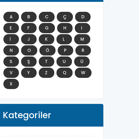
A
B
C
Ç
D
E
F
G
H
I
İ
J
K
L
M
N
O
Ö
P
R
S
Ş
T
U
Ü
V
Y
Z
Q
W
X
Kategoriler