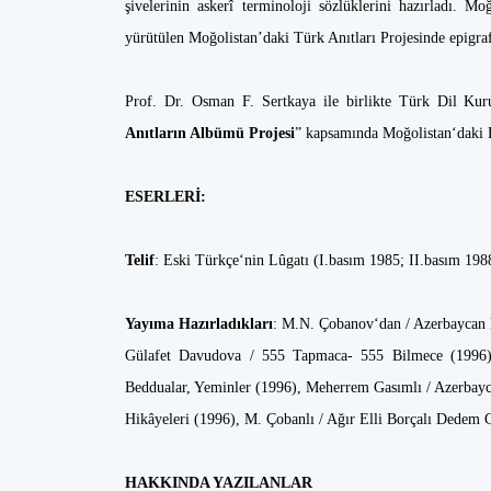
şivelerinin askerî terminoloji sözlüklerini hazırladı. 
yürütülen Mo­ğolistan’daki Türk Anıtları Projesinde epigr
Prof. Dr. Osman F. Sertkaya ile birlikte Türk Dil Kur
Anıtların Albümü Projesi
” kapsamında Moğolistan‘daki E
ESERLERİ:
Telif
: Eski Türkçe‘nin Lû­gatı (I.basım 1985; II.basım 19
Yayıma Hazırladıkları
: M.N. Çobanov‘dan / Azerbaycan 
Gülafet Davudova / 555 Tap­maca- 555 Bilmece (1996),
Beddualar, Yeminler (1996), Meherrem Gasımlı / Azerbayc
Hikâyeleri (1996), M. Çobanlı / Ağır Elli Borçalı Dedem 
HAKKINDA YAZILANLAR