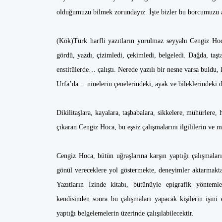
olduğumuzu bilmek zorundayız. İşte bizler bu borcumuzu al
(Kök)Türk harfli yazıtların yorulmaz seyyahı Cengiz Hoca, 
gördü, yazdı, çizimledi, çekimledi, belgeledi. Dağda, taşt
enstitülerde… çalıştı. Nerede yazılı bir nesne varsa buldu, k
Urfa’da… ninelerin çenelerindeki, ayak ve bileklerindeki 
Dikilitaşlara, kayalara, taşbabalara, sikkelere, mühürlere, 
çıkaran Cengiz Hoca, bu eşsiz çalışmalarını ilgililerin ve
Cengiz Hoca, bütün uğraşlarına karşın yaptığı çalışmalar
gönül vereceklere yol göstermekte, deneyimler aktarmakt
Yazıtların İzinde kitabı, bütünüyle epigrafik yönteml
kendisinden sonra bu çalışmaları yapacak kişilerin işini
yaptığı belgelemelerin üzerinde çalışılabilecektir.