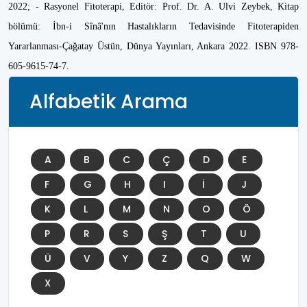
2022; - Rasyonel Fitoterapi, Editör: Prof. Dr. A. Ulvi Zeybek, Kitap
bölümü: İbn-i Sînâ'nın Hastalıkların Tedavisinde Fitoterapiden
Yararlanması-Çağatay Üstün, Dünya Yayınları, Ankara 2022. ISBN 978-
605-9615-74-7.
Alfabetik Arama
A
B
C
Ç
D
E
F
G
H
I
İ
J
K
L
M
N
O
Ö
P
R
S
Ş
T
U
Ü
V
Y
Z
Q
W
X