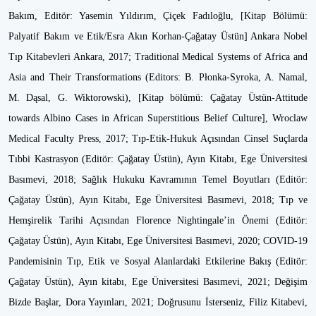
Bakım, Editör: Yasemin Yıldırım, Çiçek Fadıloğlu, [Kitap Bölümü:
Palyatif Bakım ve Etik/Esra Akın Korhan-Çağatay Üstün] Ankara Nobel
Tıp Kitabevleri Ankara, 2017; Traditional Medical Systems of Africa and
Asia and Their Transformations (Editors: B. Płonka-Syroka, A. Namal,
M. Dąsal, G. Wiktorowski), [Kitap bölümü: Çağatay Üstün-Attitude
towards Albino Cases in African Superstitious Belief Culture], Wroclaw
Medical Faculty Press, 2017; Tıp-Etik-Hukuk Açısından Cinsel Suçlarda
Tıbbi Kastrasyon (Editör: Çağatay Üstün), Ayın Kitabı, Ege Üniversitesi
Basımevi, 2018; Sağlık Hukuku Kavramının Temel Boyutları (Editör:
Çağatay Üstün), Ayın Kitabı, Ege Üniversitesi Basımevi, 2018; Tıp ve
Hemşirelik Tarihi Açısından Florence Nightingale’in Önemi (Editör:
Çağatay Üstün), Ayın Kitabı, Ege Üniversitesi Basımevi, 2020; COVID-19
Pandemisinin Tıp, Etik ve Sosyal Alanlardaki Etkilerine Bakış (Editör:
Çağatay Üstün), Ayın kitabı, Ege Üniversitesi Basımevi, 2021; Değişim
Bizde Başlar, Dora Yayınları, 2021; Doğrusunu İsterseniz, Filiz Kitabevi,