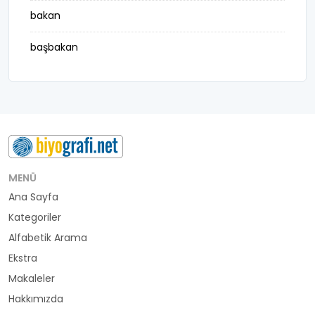
bakan
başbakan
belediye başkanı
besteci
buluş
bürokrat
MENÜ
Ana Sayfa
büyükelçi
Kategoriler
cumhurbaşkanı
Alfabetik Arama
Ekstra
denizci
Makaleler
Hakkımızda
din adamı