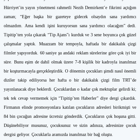
Hürriyet’in yayın yönetmeni rahmetli Nezih Demirkent’e fikrimi açtığım
zaman; “Eğer başka bir gazeteye gidecek olsaydın sana yardımcı
olmazdım. Ama kendi işini kuruyorsun sana yardımcı olacağım” dedi.
Tipitip’ten yola çıkarak “Tip Ajans”ı kurduk ve 3 sene boyunca çok güzel
çalışmalar yaptık. Muazzam bir tempoyla, haftada bir dakikalık çizgi
filmler yapıyorduk. 60 saniye şu andaki reklam sürelerine göre çok iyi bir
süre. Bunu eşim de dahil olmak üzere 7-8 kişilik bir kadroyla inanılmaz
bir koşturmacayla gerçekleştirdik. O dönemin çocukları şimdi nasıl önemli
diziler takip ediliyorsa her hafta o bir dakikalık çizgi film TRT’de
yayınlanacak diye beklerdi. Çocuklardan o kadar çok mektuplar gelirdi ki;
tek tek cevap vermemek için “Tipitip’ten Haberler” diye dergi çıkardık.
Firmanın elinde promosyonlara katılan çocukların adresleri birikmişti ve
84 bin çocuğun adresine ücretsiz gönderdik. Çocukların çok hoşuna gitti.
Düşünebiliyor musunuz, çocuksunuz ve sizin adınıza, adresinize çocuk
dergisi geliyor. Çocuklarla aramızda inanılmaz bir bağ oluştu.