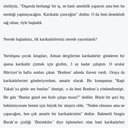
sözlüyüz, “Dışarıda herhangi bir iş, en basit amelelik yaparım ama ben bu
mesleği yapmayacağım. Karikatür çizeceğim” dedim. O da beni destekledi
sağ olsun, öyle başladık.
Nerede başladınız, ilk karikatürleriniz nerede yayımlandı?
Yurtdışına çocuk kitapları, Alman dergilerine karikatürler gönderen bir
ajansa karikatür çizmek için girdim, 3 ay kadar çalıştım. O sıralar
Hürriyet’in hafta sonları çıkan ‘Bonbon’ adında ilavesi vardı. Oraya da
karikatürlerimi gönderiyordum, amatör olarak. Bir komşumuz “Raşit
Yakalı’ya götür sen bunları” demişti; o da beni Bonbon’a yönlendirmişti.
Bir gün “Bunlar güzel sen bizle çalışır mısın?” dediler. Böyle bir şeyi hiç
beklemiyorum benim için büyük bir sürpriz oldu. “Neden olmasın ama ne
yapacağım, ben çok amatör bir karikatüristim” dedim. Rahmetli Sezgin
Burak’ın çizdiği ‘Bizimkiler’ diye tiplemeleri olan bant karikatürleri