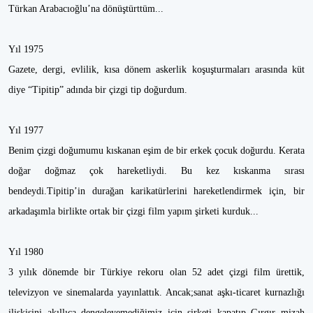
Türkan Arabacıoğlu’na dönüştürttüm...
Yıl 1975
Gazete, dergi, evlilik, kısa dönem askerlik koşuşturmaları arasında küt
diye “Tipitip” adında bir çizgi tip doğurdum.
Yıl 1977
Benim çizgi doğumumu kıskanan eşim de bir erkek çocuk doğurdu. Kerata
doğar doğmaz çok hareketliydi. Bu kez kıskanma sırası
bendeydi.Tipitip’in durağan karikatürlerini hareketlendirmek için, bir
arkadaşımla birlikte ortak bir çizgi film yapım şirketi kurduk...
Yıl 1980
3 yılık dönemde bir Türkiye rekoru olan 52 adet çizgi film ürettik,
televizyon ve sinemalarda yayınlattık. Ancak;sanat aşkı-ticaret kurnazlığı
ilişkisini akıllıca dengeleyemediğimiz için şirketi kapatıp Gırgır mizah