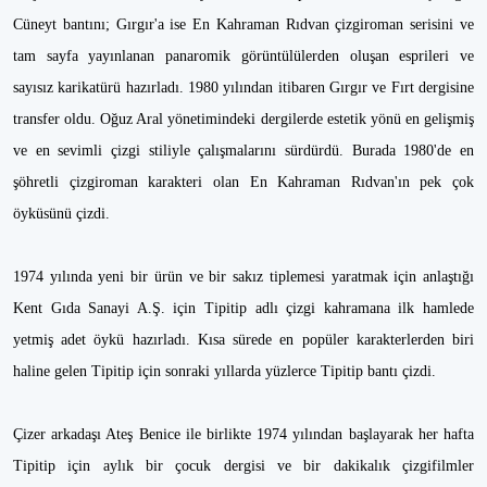
Cüneyt bantını; Gırgır'a ise En Kahraman Rıdvan çizgiroman serisini ve
tam sayfa yayınlanan panaromik görüntülülerden oluşan esprileri ve
sayısız karikatürü hazırladı. 1980 yılından itibaren Gırgır ve Fırt dergisine
transfer oldu. Oğuz Aral yönetimindeki dergilerde estetik yönü en gelişmiş
ve en sevimli çizgi stiliyle çalışmalarını sürdürdü. Burada 1980'de en
şöhretli çizgiroman karakteri olan En Kahraman Rıdvan'ın pek çok
öyküsünü çizdi.
1974 yılında yeni bir ürün ve bir sakız tiplemesi yaratmak için anlaştığı
Kent Gıda Sanayi A.Ş. için Tipitip adlı çizgi kahramana ilk hamlede
yetmiş adet öykü hazırladı. Kısa sürede en popüler karakterlerden biri
haline gelen Tipitip için sonraki yıllarda yüzlerce Tipitip bantı çizdi.
Çizer arkadaşı Ateş Benice ile birlikte 1974 yılından başlayarak her hafta
Tipitip için aylık bir çocuk dergisi ve bir dakikalık çizgifilmler