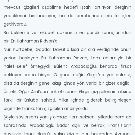
mevcut çizgileri aşabilme hedefi iştahı artırıyor, derginin
yedeklerini hırslandırıyor, bu da beraberinde nitelikli işleri
getiriyordu.
Bu bekleme ve rekabet düzeninin en parlak sonuçlarından
biri En Kahraman Rıdvan’dı.
Nuri Kurtcebe, Gaddar Davut’a kısa bir ara verdiğinde onun
yerine başlayan En Kahraman Rıdvan, tam anlamıyla bir
halef-selef örneğiydi. Bülent Arabacıoğlu, kenarda fırsat
bekleyenlerden biriydi. O güne değin Gırgır’da yer bulmuş
olsa da derginin genel akışı içinde yön verici bir çizer değildi.
Üstelik Oğuz Aral’dan çok etkilenen Gırgır çizgicilerinin aksine
farklı bir üsluba sahipti. Yıllar içinde giderek belirginleşen
biçimde frankofon çizgicileri andırıyordu.
Şöyle söylersem yanlış olmaz: Hem seksenli yıllarda hem de
sonrasında Arabacıoğlu kadar açık ve berrak, Fransızların
deyişiyle ligne claire’e yakın çizen, her bakımdan Avrupalı