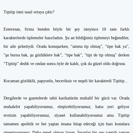
Tipitip ismi nasıl ortaya çıktı?
Enteresan, firma benden böyle bir şey isteyince 10 tane farklı
karakterlerde tiplemeler hazırladım. Şu an bildiğimiz tiplemeyi beğendiler,
bir aile şirketiydi. Orada konuşurken; “amma tip olmuş”, “tipe bak ya”,
“şu burna bak, şu gözlüklere bak”, “tipe bak”, “tipi de tip olmuş” derken
“Tipitip” dedik ve ondan sonra öyle de kaldı, çok da güzel oldu doğrusu.
Kocaman gözlüklü, papyonlu, beceriksiz ve neşeli bir karakterdi Tipitip...
Dergilerde ve gazetelerde tabii karikatürün muhalif bir gücü var. Orada
muhalefet yapabiliyorsunuz, eleştirebiliyorsunuz; hatta yeri geliyor
erotizm yapabiliyorsunuz, siyaset kullanabiliyorsunuz ama Tipitip
tamamen apolitik ve her yaştan insana hitap edeceği için bazı konulara
giremiyorsunuz. Daha genel olması lazım. İnsanlar bir şey yaptığı zaman