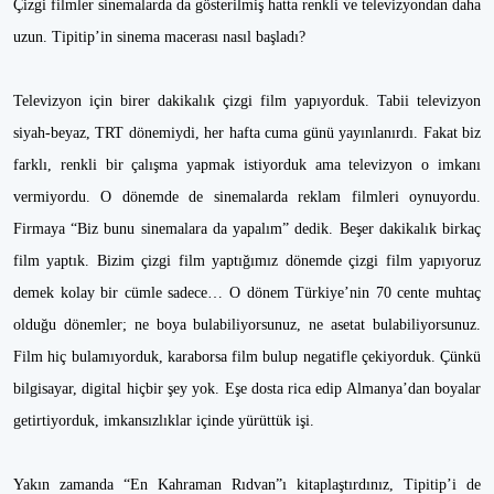
Çizgi filmler sinemalarda da gösterilmiş hatta renkli ve televizyondan daha
uzun. Tipitip’in sinema macerası nasıl başladı?
Televizyon için birer dakikalık çizgi film yapıyorduk. Tabii televizyon
siyah-beyaz, TRT dönemiydi, her hafta cuma günü yayınlanırdı. Fakat biz
farklı, renkli bir çalışma yapmak istiyorduk ama televizyon o imkanı
vermiyordu. O dönemde de sinemalarda reklam filmleri oynuyordu.
Firmaya “Biz bunu sinemalara da yapalım” dedik. Beşer dakikalık birkaç
film yaptık. Bizim çizgi film yaptığımız dönemde çizgi film yapıyoruz
demek kolay bir cümle sadece… O dönem Türkiye’nin 70 cente muhtaç
olduğu dönemler; ne boya bulabiliyorsunuz, ne asetat bulabiliyorsunuz.
Film hiç bulamıyorduk, karaborsa film bulup negatifle çekiyorduk. Çünkü
bilgisayar, digital hiçbir şey yok. Eşe dosta rica edip Almanya’dan boyalar
getirtiyorduk, imkansızlıklar içinde yürüttük işi.
Yakın zamanda “En Kahraman Rıdvan”ı kitaplaştırdınız, Tipitip’i de