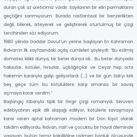
duran çok az üreticimiz vardır. Sayılarının bir elin parmaklarını
geçtiğini sanmıyorum. Burada rastlantısal bir benzerlikten
değil, bilerek, isteyerek ve geliştirerek oturtulmuş bir çizgi
tercihinden söz ediyorum.
1980 yılında Gaddar Davut’un yerine başlayan En Kahraman
Rıdvan’ın ilk sayfasındaki açılış cümleleri şöyleydi: “Bu ezilmiş
domates kılıklı dünya, bir beter dünya idi… Bu beter dünyada
haksızlar, kötüler, hırsızlar, üçkâğıtçılar ve Ceyar hep orta
hakemin kararıyla galip geliyorlardı (…) ve bir gün Salı’yı kırk
beş geçe tüm bu kötülüklere karşı amansız bir savaş
açmaya karar verdim.”
Başlangıç itibarıyla tipik bir Gırgır çizgi romanıydı. Serüven
edebiyatının epik dili alaşağı ediliyor, kötülerle savaşmaya
karar veren aptal kahraman modern bir Don Kişot olarak
takdim ediliyordu. Rıdvan, naif ve çocuksu bir hayal âleminde
yaşayan, bütün temiz kalpliliğine rağmen bönlük ölçüsünde