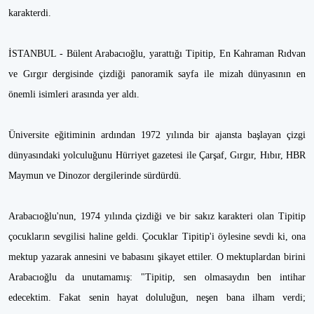
karakterdi.
İSTANBUL - Bülent Arabacıoğlu, yarattığı Tipitip, En Kahraman Rıdvan
ve Gırgır dergisinde çizdiği panoramik sayfa ile mizah dünyasının en
önemli isimleri arasında yer aldı.
Üniversite eğitiminin ardından 1972 yılında bir ajansta başlayan çizgi
dünyasındaki yolculuğunu Hürriyet gazetesi ile Çarşaf, Gırgır, Hıbır, HBR
Maymun ve Dinozor dergilerinde sürdürdü.
Arabacıoğlu'nun, 1974 yılında çizdiği ve bir sakız karakteri olan Tipitip
çocukların sevgilisi haline geldi. Çocuklar Tipitip'i öylesine sevdi ki, ona
mektup yazarak annesini ve babasını şikayet ettiler. O mektuplardan birini
Arabacıoğlu da unutamamış: "Tipitip, sen olmasaydın ben intihar
edecektim. Fakat senin hayat doluluğun, neşen bana ilham verdi;