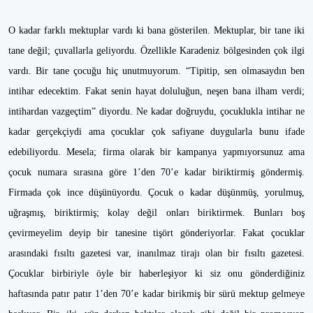
O kadar farklı mektuplar vardı ki bana gösterilen. Mektuplar, bir tane iki
tane değil; çuvallarla geliyordu. Özellikle Karadeniz bölgesinden çok ilgi
vardı. Bir tane çocuğu hiç unutmuyorum. “Tipitip, sen olmasaydın ben
intihar edecektim. Fakat senin hayat doluluğun, neşen bana ilham verdi;
intihardan vazgeçtim” diyordu. Ne kadar doğruydu, çocuklukla intihar ne
kadar gerçekçiydi ama çocuklar çok safiyane duygularla bunu ifade
edebiliyordu. Mesela; firma olarak bir kampanya yapmıyorsunuz ama
çocuk numara sırasına göre 1’den 70’e kadar biriktirmiş göndermiş.
Firmada çok ince düşünüyordu. Çocuk o kadar düşünmüş, yorulmuş,
uğraşmış, biriktirmiş; kolay değil onları biriktirmek. Bunları boş
çevirmeyelim deyip bir tanesine tişört gönderiyorlar. Fakat çocuklar
arasındaki fısıltı gazetesi var, inanılmaz tirajı olan bir fısıltı gazetesi.
Çocuklar birbiriyle öyle bir haberleşiyor ki siz onu gönderdiğiniz
haftasında patır patır 1’den 70’e kadar birikmiş bir sürü mektup gelmeye