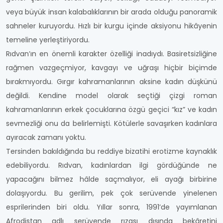
veya büyük insan kalabalıklarının bir arada olduğu panoramik
sahneler kuruyordu. Hızlı bir kurgu içinde aksiyonu hikâyenin
temeline yerleştiriyordu.
Rıdvan’ın en önemli karakter özelliği inadıydı. Basiretsizliğine
rağmen vazgeçmiyor, kavgayı ve uğraşı hiçbir biçimde
bırakmıyordu. Gırgır kahramanlarının aksine kadın düşkünü
değildi. Kendine model olarak seçtiği çizgi roman
kahramanlarının erkek çocuklarına özgü geçici “kız” ve kadın
sevmezliği onu da belirlemişti. Kötülerle savaşırken kadınlara
ayıracak zamanı yoktu.
Tersinden bakıldığında bu reddiye bizatihi erotizme kaynaklık
edebiliyordu. Rıdvan, kadınlardan ilgi gördüğünde ne
yapacağını bilmez hâlde saçmalıyor, eli ayağı birbirine
dolaşıyordu. Bu gerilim, pek çok serüvende yinelenen
esprilerinden biri oldu. Yıllar sonra, 1991’de yayımlanan
Afrodistan adlı serüvende rızası dışında bekâretini