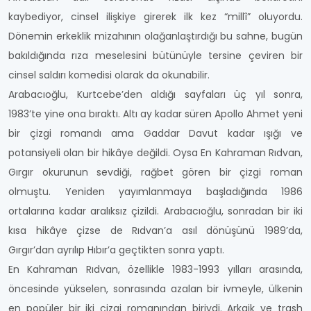
kaybediyor, cinsel ilişkiye girerek ilk kez “millî” oluyordu.
Dönemin erkeklik mizahının olağanlaştırdığı bu sahne, bugün
bakıldığında rıza meselesini bütünüyle tersine çeviren bir
cinsel saldırı komedisi olarak da okunabilir.
Arabacıoğlu, Kurtcebe’den aldığı sayfaları üç yıl sonra,
1983’te yine ona bıraktı. Altı ay kadar süren Apollo Ahmet yeni
bir çizgi romandı ama Gaddar Davut kadar ışığı ve
potansiyeli olan bir hikâye değildi. Oysa En Kahraman Rıdvan,
Gırgır okurunun sevdiği, rağbet gören bir çizgi roman
olmuştu. Yeniden yayımlanmaya başladığında 1986
ortalarına kadar aralıksız çizildi. Arabacıoğlu, sonradan bir iki
kısa hikâye çizse de Rıdvan’a asıl dönüşünü 1989’da,
Gırgır’dan ayrılıp Hıbır’a geçtikten sonra yaptı.
En Kahraman Rıdvan, özellikle 1983-1993 yılları arasında,
öncesinde yükselen, sonrasında azalan bir ivmeyle, ülkenin
en popüler bir iki çizgi romanından biriydi. Arkaik ve trash