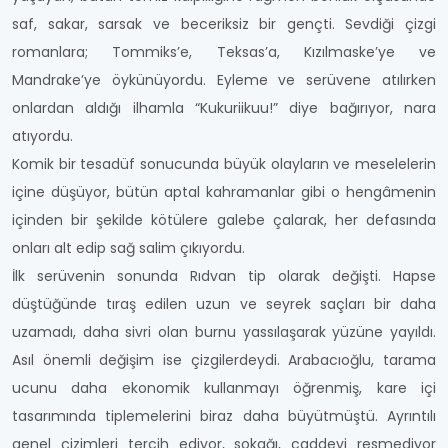
saf, sakar, sarsak ve beceriksiz bir gençti. Sevdiği çizgi
romanlara; Tommiks’e, Teksas’a, Kızılmaske’ye ve
Mandrake’ye öykünüyordu. Eyleme ve serüvene atılırken
onlardan aldığı ilhamla “Kukuriikuu!” diye bağırıyor, nara
atıyordu.
Komik bir tesadüf sonucunda büyük olayların ve meselelerin
içine düşüyor, bütün aptal kahramanlar gibi o hengâmenin
içinden bir şekilde kötülere galebe çalarak, her defasında
onları alt edip sağ salim çıkıyordu.
İlk serüvenin sonunda Rıdvan tip olarak değişti. Hapse
düştüğünde tıraş edilen uzun ve seyrek saçları bir daha
uzamadı, daha sivri olan burnu yassılaşarak yüzüne yayıldı.
Asıl önemli değişim ise çizgilerdeydi. Arabacıoğlu, tarama
ucunu daha ekonomik kullanmayı öğrenmiş, kare içi
tasarımında tiplemelerini biraz daha büyütmüştü. Ayrıntılı
genel çizimleri tercih ediyor, sokağı, caddeyi resmediyor