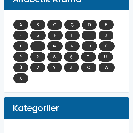
A
B
C
Ç
D
E
F
G
H
I
İ
J
K
L
M
N
O
Ö
P
R
S
Ş
T
U
Ü
V
Y
Z
Q
W
X
Kategoriler