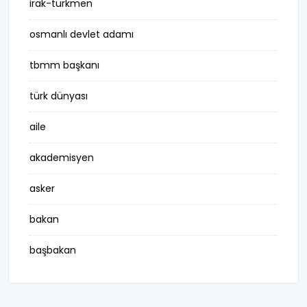
irak-türkmen
osmanlı devlet adamı
tbmm başkanı
türk dünyası
aile
akademisyen
asker
bakan
başbakan
belediye başkanı