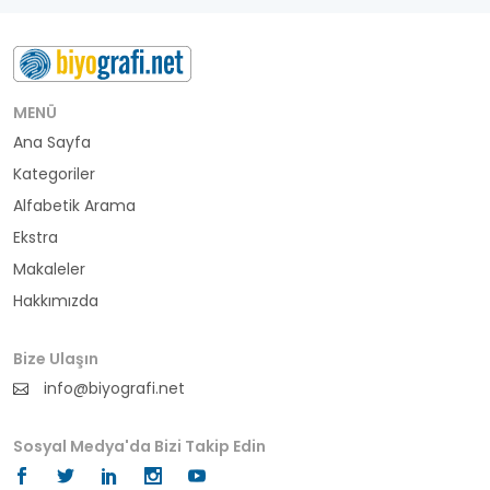
besteci
buluş
bürokrat
MENÜ
Ana Sayfa
büyükelçi
Kategoriler
cumhurbaşkanı
Alfabetik Arama
Ekstra
denizci
Makaleler
Hakkımızda
din adamı
doktor
Bize Ulaşın
info@biyografi.net
fotoğrafçı
Sosyal Medya'da Bizi Takip Edin
futbol