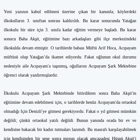
Yeni yazının kabul edilmesi üzerine çıkan bir kanunla; köylerdeki
ilkokulların 3. sınıftan sonrası kaldırıldı. Bu karar sonucunda Yatağan
ilkokulu bir süre için 3. sınıfa kadar eğitim vermeye başladı. Bu karar
sonucu Baha Akşit, eğitimine bazı arkadaşları gibi ilçe merkezindeki
ilkokulda devam etmiştir. O tarihlerde babası Müftü Arif Hoca, Acıpayam
müftüsü olup Yatağan’da ikamet ediyordu. Fakat oğlunun okul durumu
nedeniyle aile Acıpayam'a taşınmış, oğullarını Acıpayam Şark Mektebine
öğrenci olarak yazdırmışlardır.
İlkokulu Acıpayam Şark Mektebinde bitirdikten sonra Baha Akşit'in
eğitimine devam edebilmesi için, o tarihlerde henüz Acıpayam'da ortaokul
olmadığı Için Denizli'ye gitmesi gerekiyordu. Fakat o yıl gitmesi mümkün
değildi; çünkü ortaokul yatılı değildi. Bunun yanında orada bir ev ve
kendisine bakacak bir kadın tutmaları lazımdı. Bu masrafı karşılayabilmek
için kendisinden bir sene sonra mezun olacak amcazadesi Hüsnü Akşit'i