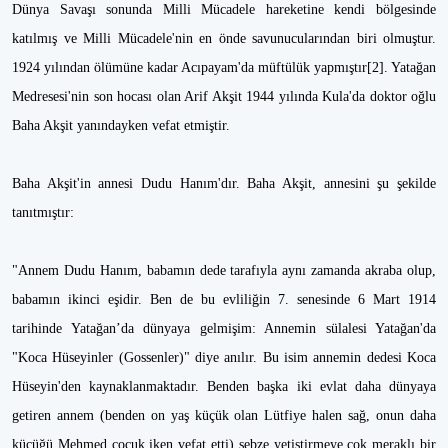
Dünya Savaşı sonunda Milli Mücadele hareketine kendi bölgesinde
katılmış ve Milli Mücadele'nin en önde savunucularından biri olmuştur.
1924 yılından ölümüne kadar Acıpayam'da müftülük yapmıştır[2]. Yatağan
Medresesi'nin son hocası olan Arif Akşit 1944 yılında Kula'da doktor oğlu
Baha Akşit yanındayken vefat etmiştir.
Baha Akşit'in annesi Dudu Hanım'dır. Baha Akşit, annesini şu şekilde
tanıtmıştır:
"Annem Dudu Hanım, babamın dede tarafıyla aynı zamanda akraba olup,
babamın ikinci eşidir. Ben de bu evliliğin 7. senesinde 6 Mart 1914
tarihinde Yatağan’da dünyaya gelmişim: Annemin sülalesi Yatağan'da
"Koca Hüseyinler (Gossenler)" diye anılır. Bu isim annemin dedesi Koca
Hüseyin'den kaynaklanmaktadır. Benden başka iki evlat daha dünyaya
getiren annem (benden on yaş küçük olan Lütfiye halen sağ, onun daha
küçüğü Mehmed çocuk iken vefat etti) sebze yetiştirmeye çok meraklı bir