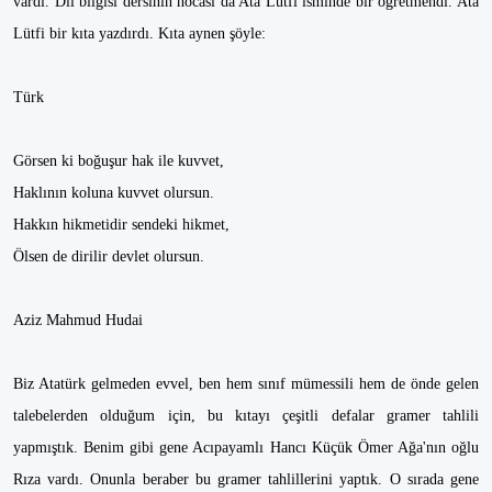
vardı. Dil bilgisi dersinin hocası da Ata Lütfi isminde bir öğretmendi. Ata
Lütfi bir kıta yazdırdı. Kıta aynen şöyle:
Türk
Görsen ki boğuşur hak ile kuvvet,
Haklının koluna kuvvet olursun.
Hakkın hikmetidir sendeki hikmet,
Ölsen de dirilir devlet olursun.
Aziz Mahmud Hudai
Biz Atatürk gelmeden evvel, ben hem sınıf mümessili hem de önde gelen
talebelerden olduğum için, bu kıtayı çeşitli defalar gramer tahlili
yapmıştık. Benim gibi gene Acıpayamlı Hancı Küçük Ömer Ağa'nın oğlu
Rıza vardı. Onunla beraber bu gramer tahlillerini yaptık. O sırada gene