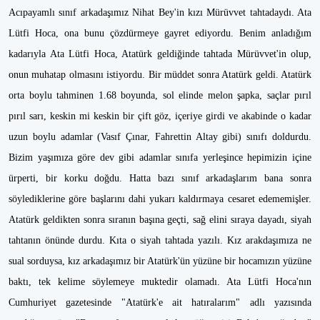
Acıpayamlı sınıf arkadaşımız Nihat Bey'in kızı Mürüvvet tahtadaydı. Ata
Lütfi Hoca, ona bunu çözdürmeye gayret ediyordu. Benim anladığım
kadarıyla Ata Lütfi Hoca, Atatürk geldiğinde tahtada Mürüvvet'in olup,
onun muhatap olmasını istiyordu. Bir müddet sonra Atatürk geldi. Atatürk
orta boylu tahminen 1.68 boyunda, sol elinde melon şapka, saçlar pırıl
pırıl sarı, keskin mi keskin bir çift göz, içeriye girdi ve akabinde o kadar
uzun boylu adamlar (Vasıf Çınar, Fahrettin Altay gibi) sınıfı doldurdu.
Bizim yaşımıza göre dev gibi adamlar sınıfa yerleşince hepimizin içine
ürperti, bir korku doğdu. Hatta bazı sınıf arkadaşlarım bana sonra
söylediklerine göre başlarını dahi yukarı kaldırmaya cesaret edememişler.
Atatürk geldikten sonra sıranın başına geçti, sağ elini sıraya dayadı, siyah
tahtanın önünde durdu. Kıta o siyah tahtada yazılı. Kız arakdaşımıza ne
sual sorduysa, kız arkadaşımız bir Atatürk'ün yüzüne bir hocamızın yüzüne
baktı, tek kelime söylemeye muktedir olamadı. Ata Lütfi Hoca'nın
Cumhuriyet gazetesinde "Atatürk'e ait hatıralarım" adlı yazısında