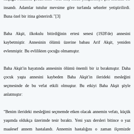
insandı. Adamlar tutulur mevsime göre turfanda sebzeler yetiştirilirdi.
Buna özel bir itina gösterirdi."[3]
Baha Akşit, ilkokulu bitirdiğinin ertesi senesi (1928'de) annesini
kaybetmiştir. Annesinin ölümü üzerine babası Arif Akşit, yeniden
evlenmiştir. Bu evlilikten çocuğu olmamıştır.
Baha Akşit'in hayatında annesinin ölümü önemli bir iz bırakmıştır. Daha
çocuk yaşta annesini kaybeden Baha Akşit'in ilerideki mesleğini
seçmesinde de bu vefat etkili olmuştur. Bu etkiyi Baha Akşit şöyle
anlatmıştır:
“Benim ilerideki mesleğimi seçmemde etken olacak annemin vefatı, küçük
yaşımda oldukça üzerimde tesir bıraktı. Yeni yazı dersleri bitince o yaz
maalesef annem hastalandı. Annemin hastalığını o zaman ilçemizde