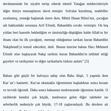
dershanesinde bir ziyafet tertip ederek tekmil Yatağan müderrisleriyle
diğer ilmiye mensuplarını davet etmiştir. Sofralar kurulmuş, mahfeller
sıralanmış, yemeğe başlamak üzere iken, Müttü Hasan Hilmi'nin, çocuğun
adı hakkındaki sorusuna Arif Efendi, Bahaeddin cevabı vermiştir. On beş
yıldan beri hasretle beklediğim ve ümitsizliğe düştüğüm halde Allah'ın bir
ihsanı olan bu ilk çocuğum, mensup olduğumuz tarikatı kuran Bahaeddin
Nakşibendi'yi temsil edecektir, dedi. Bunun üzerine babası Hacı Mehmed
Efendi söze başlayarak Nakşi tarikini kuran Bahaeddin'in istihdaf ettiği
gayeleri ve tarihçesini ve diğer tarikatlarla farkını anlattı”.[5]
Babası gibi güçlü bir hafızaya sahip olan Baha Akşit, 5 yaşında iken
Kur’an’ı hatmetti. Kur'an okumakla öğrenimine başladıktan sonra kıraatı
ve tecvidi öğrendi. Daha sonra babasının medresesinde öğrenime katıldı. O
tarihlerde kendisi çok küçük, medreseye gelen diğer talebeler ise
seferberlik nedeniyle çok büyük, 17-18 yaşlarındaydı. Bu derslere ait