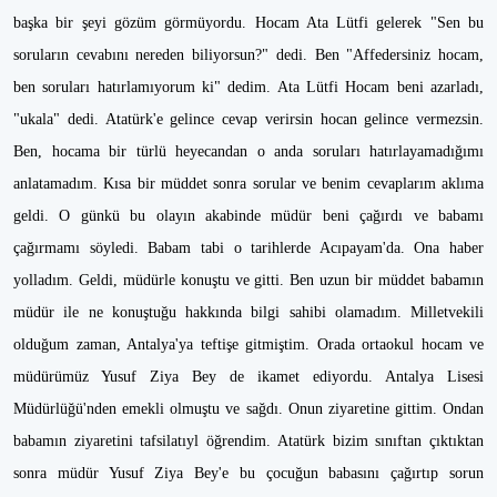
başka bir şeyi gözüm görmüyordu. Hocam Ata Lütfi gelerek "Sen bu
soruların cevabını nereden biliyorsun?" dedi. Ben "Affedersiniz hocam,
ben soruları hatırlamıyorum ki" dedim. Ata Lütfi Hocam beni azarladı,
"ukala" dedi. Atatürk'e gelince cevap verirsin hocan gelince vermezsin.
Ben, hocama bir türlü heyecandan o anda soruları hatırlayamadığımı
anlatamadım. Kısa bir müddet sonra sorular ve benim cevaplarım aklıma
geldi. O günkü bu olayın akabinde müdür beni çağırdı ve babamı
çağırmamı söyledi. Babam tabi o tarihlerde Acıpayam'da. Ona haber
yolladım. Geldi, müdürle konuştu ve gitti. Ben uzun bir müddet babamın
müdür ile ne konuştuğu hakkında bilgi sahibi olamadım. Milletvekili
olduğum zaman, Antalya'ya teftişe gitmiştim. Orada ortaokul hocam ve
müdürümüz Yusuf Ziya Bey de ikamet ediyordu. Antalya Lisesi
Müdürlüğü'nden emekli olmuştu ve sağdı. Onun ziyaretine gittim. Ondan
babamın ziyaretini tafsilatıyl öğrendim. Atatürk bizim sınıftan çıktıktan
sonra müdür Yusuf Ziya Bey'e bu çocuğun babasını çağırtıp sorun