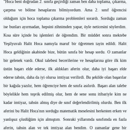
"Hoca beni doğrudan 2. sınıfa geçirdiği zaman ben daha toplama, çıkarma,
çarpma ve bölme hesaplarını bilmiyordum. Ama 2. sınıf öğrencisi
olduğum için hoca toplama çıkarma problemleri sorardı. Sorduğu zaman
ise bunları ayırmadan, hepsini zihnimden yapar, öyle neticesini söylerdim.
Kısa süre içinde bu işlemleri de öğrendim. Bir müddet sonra mektebe
Yeşilyuvalı Halit Hoca namıyla maruf bir öğretmen tayin edildi. Halit
Hoca geldiğinin akabinde bize, bütün sınıfa bir hesap sordu. O zamanlar
bir gelenek vardı. Okul talebesi becerilerine ve hesaplarına göre ilk kim
üstün başarı elde ederse, ilk aldıkları aferin olur, daha iyi başarı elde
ederse tahsin, daha da iyi olursa imtiyaz verilirdi. Bu şekilde olan başarılar
bir kağıda yazılır, hem öğrenciye hem de sınıfa asılırdı. Başarı alan talebe
böylelikle hem teşvik edilmiş olur, hem de sene sonu itibariyle kim ne
kadar imtiyaz, tahsin almış diye de sınıf değerlendirilmiş olurdu. Ben ilk
aferini bu Halit Hoca'nın sorduğu matematik meselesini herkesten erken ve
yanlışsız çözdüğüm için almıştım. Sonraki yıllarımda sınıfımda en fazla
aferin, tahsin alan ve tek imtiyaz alan bendim. O zamanlar gene bir