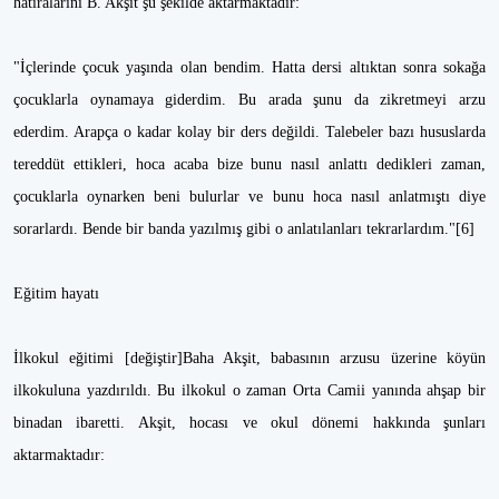
hatıralarını B. Akşit şu şekilde aktarmaktadır:
"İçlerinde çocuk yaşında olan bendim. Hatta dersi altıktan sonra sokağa
çocuklarla oynamaya giderdim. Bu arada şunu da zikretmeyi arzu
ederdim. Arapça o kadar kolay bir ders değildi. Talebeler bazı hususlarda
tereddüt ettikleri, hoca acaba bize bunu nasıl anlattı dedikleri zaman,
çocuklarla oynarken beni bulurlar ve bunu hoca nasıl anlatmıştı diye
sorarlardı. Bende bir banda yazılmış gibi o anlatılanları tekrarlardım."[6]
Eğitim hayatı
İlkokul eğitimi [değiştir]Baha Akşit, babasının arzusu üzerine köyün
ilkokuluna yazdırıldı. Bu ilkokul o zaman Orta Camii yanında ahşap bir
binadan ibaretti. Akşit, hocası ve okul dönemi hakkında şunları
aktarmaktadır: