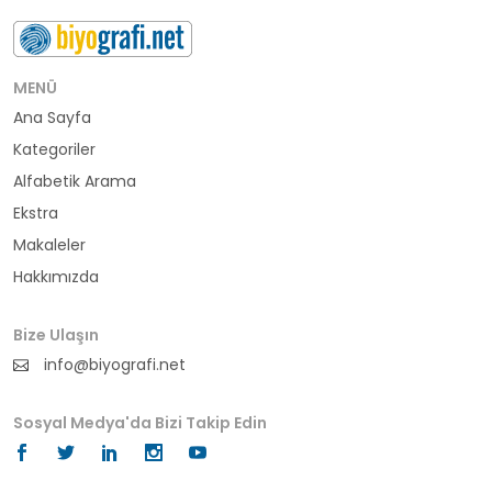
buluş
bürokrat
MENÜ
Ana Sayfa
büyükelçi
Kategoriler
cumhurbaşkanı
Alfabetik Arama
Ekstra
denizci
Makaleler
Hakkımızda
din adamı
doktor
Bize Ulaşın
info@biyografi.net
fotoğrafçı
Sosyal Medya'da Bizi Takip Edin
futbol
fıkra kahramanı