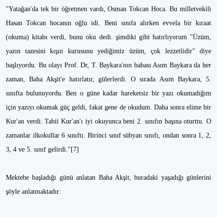
"Yatağan'da tek bir öğretmen vardı, Osman Tokcan Hoca. Bu milletvekili
Hasan Tokcan hocanın oğlu idi. Beni sınıfa alırken evvela bir kıraat
(okuma) kitabı verdi, bunu oku dedi. şimdiki gibi hatırlıyorum "Üzüm,
yazın tazesini kışın kurusunu yediğimiz üzüm, çok lezzetlidir" diye
başlıyordu. Bu olayı Prof. Dr, T. Baykara'nın babası Asım Baykara da her
zaman, Baha Akşit'e hatırlatır, gülerlerdi. O sırada Asım Baykara, 5.
sınıfta bulunuyordu. Ben o güne kadar hareketsiz bir yazı okumadığım
için yazıyı okumak güç geldi, fakat gene de okudum. Daha sonra elime bir
Kur'an verdi. Tabii Kur'an'ı iyi okuyunca beni 2. sınıfın başına oturttu. O
zamanlar ilkokullar 6 sınıftı. Birinci sınıf sübyan sınıfı, ondan sonra 1, 2,
3, 4 ve 5. sınıf gelirdi."[7]
Mektebe başladığı günü anlatan Baha Akşit, buradaki yaşadığı günlerini
şöyle anlatmaktadır: