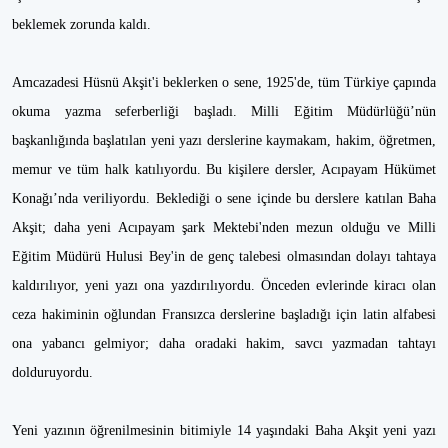
beklemek zorunda kaldı.
Amcazadesi Hüsnü Akşit'i beklerken o sene, 1925'de, tüm Türkiye çapında
okuma yazma seferberliği başladı. Milli Eğitim Müdürlüğü’nün
başkanlığında başlatılan yeni yazı derslerine kaymakam, hakim, öğretmen,
memur ve tüm halk katılıyordu. Bu kişilere dersler, Acıpayam Hükümet
Konağı’nda veriliyordu. Beklediği o sene içinde bu derslere katılan Baha
Akşit; daha yeni Acıpayam şark Mektebi'nden mezun olduğu ve Milli
Eğitim Müdürü Hulusi Bey'in de genç talebesi olmasından dolayı tahtaya
kaldırılıyor, yeni yazı ona yazdırılıyordu. Önceden evlerinde kiracı olan
ceza hakiminin oğlundan Fransızca derslerine başladığı için latin alfabesi
ona yabancı gelmiyor; daha oradaki hakim, savcı yazmadan tahtayı
dolduruyordu.
Yeni yazının öğrenilmesinin bitimiyle 14 yaşındaki Baha Akşit yeni yazı