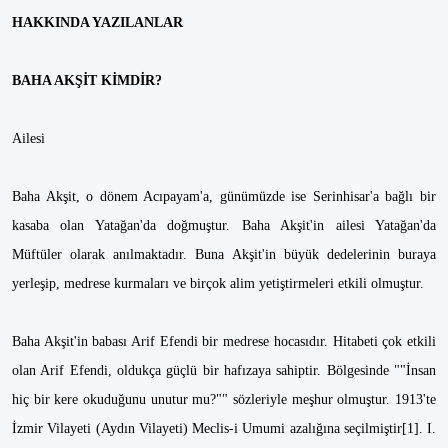
HAKKINDA YAZILANLAR
BAHA AKŞİT KİMDİR?
Ailesi
Baha Akşit, o dönem Acıpayam'a, günümüzde ise Serinhisar'a bağlı bir
kasaba olan Yatağan'da doğmuştur. Baha Akşit'in ailesi Yatağan'da
Müftüler olarak anılmaktadır. Buna Akşit'in büyük dedelerinin buraya
yerleşip, medrese kurmaları ve birçok alim yetiştirmeleri etkili olmuştur.
Baha Akşit'in babası Arif Efendi bir medrese hocasıdır. Hitabeti çok etkili
olan Arif Efendi, oldukça güçlü bir hafızaya sahiptir. Bölgesinde ""İnsan
hiç bir kere okuduğunu unutur mu?"" sözleriyle meşhur olmuştur. 1913'te
İzmir Vilayeti (Aydın Vilayeti) Meclis-i Umumi azalığına seçilmiştir[1]. I.