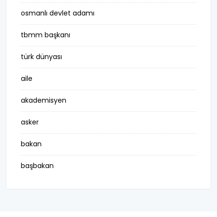
osmanlı devlet adamı
tbmm başkanı
türk dünyası
aile
akademisyen
asker
bakan
başbakan
belediye başkanı
besteci