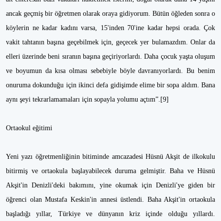
ancak geçmiş bir öğretmen olarak oraya gidiyorum. Bütün öğleden sonra o
köylerin ne kadar kadını varsa, 15'inden 70'ine kadar hep­si orada. Çok
vakit tahtanın başına geçebilmek için, geçecek yer bulamazdım. Onlar da
elleri üzerinde beni sıranın başına geçiriyorlardı. Daha çocuk yaşta oluşum
ve boyumun da kısa olması sebebiyle böyle davranıyorlardı. Bu benim
onuruma dokunduğu için ikinci defa gidişimde elime bir sopa aldım. Bana
aynı şeyi tekrarlamamaları için sopayla yolumu açtım”.[9]
Ortaokul eğitimi
Yeni yazı öğretmenliğinin bitiminde amcazadesi Hüsnü Akşit de ilkokulu
bitirmiş ve ortaokula başlayabilecek duruma gelmiştir. Baha ve Hüsnü
Akşit'in Denizli'deki bakımını, yine okumak için Denizli'ye giden bir
öğrenci olan Mustafa Keskin'in annesi üstlendi. Baha Akşit'in ortaokula
başladığı yıllar, Türkiye ve dünyanın kriz içinde olduğu yıllardı.