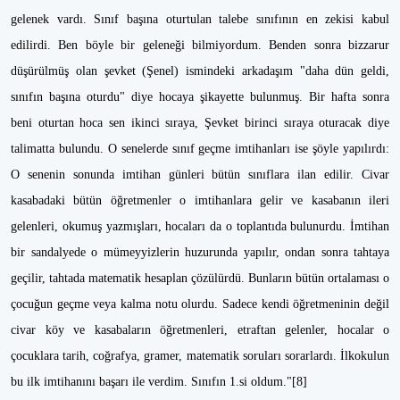
gelenek vardı. Sınıf başına oturtulan talebe sınıfının en zekisi kabul
edilirdi. Ben böyle bir geleneği bilmiyordum. Benden sonra bizzarur
düşürülmüş olan şevket (Şenel) ismindeki arkadaşım "daha dün geldi,
sınıfın başına oturdu" diye hocaya şikayette bulunmuş. Bir hafta sonra
beni oturtan hoca sen ikinci sıraya, Şevket birinci sıraya oturacak diye
talimatta bulundu. O senelerde sınıf geçme imtihanları ise şöyle yapılırdı:
O senenin sonunda imtihan günleri bütün sınıflara ilan edilir. Civar
kasabadaki bütün öğretmenler o imtihanlara gelir ve kasabanın ileri
gelenleri, okumuş yazmışları, hocaları da o toplantıda bulunurdu. İmtihan
bir sandalyede o mümeyyizlerin huzurunda yapılır, ondan sonra tahtaya
geçilir, tahtada matematik hesaplan çözülürdü. Bunların bütün ortalaması o
çocuğun geçme veya kalma notu olurdu. Sadece kendi öğretmeninin değil
civar köy ve kasabaların öğretmenleri, etraftan gelenler, hocalar o
çocuklara tarih, coğrafya, gramer, matematik soruları sorarlardı. İlkokulun
bu ilk imtihanını başarı ile verdim. Sınıfın 1.si oldum."[8]