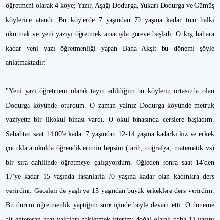
öğretmeni olarak 4 köye; Yazır, Aşağı Dodurga, Yukarı Dodurga ve Gümüş
köylerine atandı. Bu köylerde 7 yaşından 70 yaşına kadar tüm halkı
okutmak ve yeni yazıyı öğretmek amacıyla göreve başladı. O kış, bahara
kadar yeni yazı öğretmenliği yapan Baha Akşit bu dönemi şöyle
anlatmaktadır:
"Yeni yazı öğretmeni olarak tayın edildiğim bu köylerin ortasında olan
Dodurga köyünde oturdum. O zaman yalnız Dodurga köyünde metruk
vaziyette bir ilkokul binası vardı. O okul binasında derslere başladım.
Sabahtan saat 14:00'e kadar 7 yaşından 12-14 yaşına kadarki kız ve erkek
çocuklara okulda öğrendiklerimin hepsini (tarih, coğrafya, matematik vs)
bir sıra dahilinde öğretmeye çalışıyordum. Öğleden sonra saat 14'den
17'ye kadar 15 yaşında insanlarla 70 yaşına kadar olan kadınlara ders
verirdim. Geceleri de yaşlı ve 15 yaşından büyük erkeklere ders verirdim.
Bu durum öğretmenlik yaptığım süre içinde böyle devam etti. O döneme
ait enteresan bazı vakaları nakletmek isterim; doğal olarak daha 14 yaşını