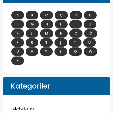
A
B
C
Ç
D
E
F
G
H
I
İ
J
K
L
M
N
O
Ö
P
R
S
Ş
T
U
Ü
V
Y
Z
Q
W
X
Kategoriler
irak-türkmen