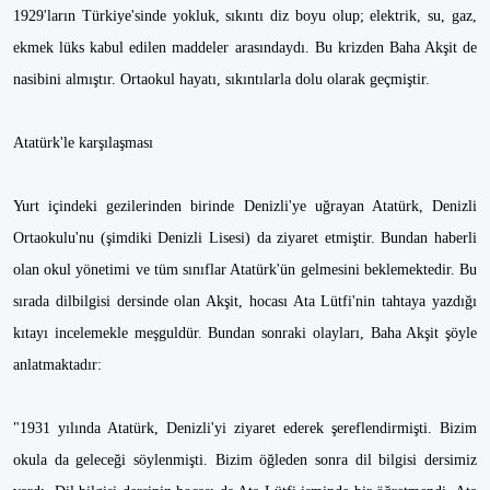
1929'ların Türkiye'sinde yokluk, sıkıntı diz boyu olup; elektrik, su, gaz,
ekmek lüks kabul edilen maddeler arasındaydı. Bu krizden Baha Akşit de
nasibini almıştır. Ortaokul hayatı, sıkıntılarla dolu olarak geçmiştir.
Atatürk'le karşılaşması
Yurt içindeki gezilerinden birinde Denizli'ye uğrayan Atatürk, Denizli
Ortaokulu'nu (şimdiki Denizli Lisesi) da ziyaret etmiştir. Bundan haberli
olan okul yönetimi ve tüm sınıflar Atatürk'ün gelmesini beklemektedir. Bu
sırada dilbilgisi dersinde olan Akşit, hocası Ata Lütfi'nin tahtaya yazdığı
kıtayı incelemekle meşguldür. Bundan sonraki olayları, Baha Akşit şöyle
anlatmaktadır:
"1931 yılında Atatürk, Denizli'yi ziyaret ederek şereflendirmişti. Bizim
okula da geleceği söylenmişti. Bizim öğleden sonra dil bilgisi dersimiz