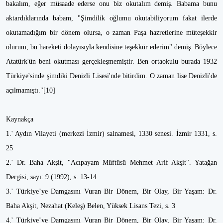
bakalım, eğer müsaade ederse onu biz okutalım demiş. Babama bunu
aktardıklarında babam, "Şimdilik oğlumu okutabiliyorum fakat ilerde
okutamadığım bir dönem olursa, o zaman Paşa hazretlerine müteşekkir
olurum, bu hareketi dolayısıyla kendisine teşekkür ederim" demiş. Böylece
Atatürk'ün beni okutması gerçekleşmemiştir. Ben ortaokulu burada 1932
Türkiye'sinde şimdiki Denizli Lisesi'nde bitirdim. O zaman lise Denizli'de
açılmamıştı."[10]
Kaynakça
1.' Aydın Vilayeti (merkezi İzmir) salnamesi, 1330 senesi. İzmir 1331, s.
25
2.' Dr. Baha Akşit, "Acıpayam Müftüsü Mehmet Arif Akşit". Yatağan
Dergisi, sayı: 9 (1992), s. 13-14
3.' Türkiye’ye Damgasını Vuran Bir Dönem, Bir Olay, Bir Yaşam: Dr.
Baha Akşit, Nezahat (Keleş) Belen, Yüksek Lisans Tezi, s. 3
4.' Türkiye’ye Damgasını Vuran Bir Dönem, Bir Olay, Bir Yaşam: Dr.