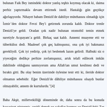
bulunan Faik Bey ismindeki doktor yanlış teşhis koymuş olacak ki, daima
perhiz yaptırmakla devam ettirmek istedi. Hastalığı gün geçtikçe
ağırlaşıyordu. Nihayet babam Denizli'de dahiliye mütehassısı olmadığı için
İzmir’den doktor Fevzi Bey'i getirmek zorunda kaldı. Doktor trenle
Denizli'ye geldi. Oradan çok nadir bulunan otomobil temin etmek
suretiyle Acıpayam’a geldi. Birkaç saat kaldı. Annemi muayene etti ve
tüberküloz dedi. Maalesef çok geç kalmışsınız, ona çok iyi bakmanız
gerekliydi. Çok iyi yedirip, çok iyi beslemek lazım gelirdi. Halbuki siz o
yiyeceğim dedikçe perhize zorlamışsınız, artık telafi edilecek imkân
dahilinde olduğunu sanmıyorum ama Allah'tan umut kesilmez dedi ve
bıraktı gitti. Bu olay benim üzerimde öylesine tesir etti ki, ileride doktor
olmamın sebebidir. Eğer Denizli'de dâhiliye mütehassısı olsaydı bunlar
olmayabilir, annem de kurtulurdu."[4]
Baha Akşit, milletvekilliği döneminde de, daha sonra da bu konuda
hassasiyet göstermiş, çeşitli demek ve vakıflar kurmuş ve Denizli'deki Tıp