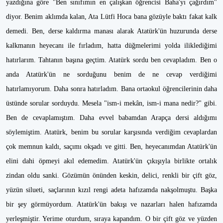
yazdığına göre "Ben sınıfımın en çalışkan öğrencisi Baha'yı çağırdım"
diyor. Benim aklımda kalan, Ata Lütfi Hoca bana gözüyle baktı fakat kalk
demedi. Ben, derse kaldırma manası alarak Atatürk'ün huzurunda derse
kalkmanın heyecanı ile fırladım, hatta düğmelerimi yolda iliklediğimi
hatırlarım. Tahtanın başına geçtim. Atatürk sordu ben cevapladım. Ben o
anda Atatürk'ün ne sorduğunu benim de ne cevap verdiğimi
hatırlamıyorum. Daha sonra hatırladım. Bana ortaokul öğrencilerinin daha
üstünde sorular sorduydu. Mesela "ism-i mekân, ism-i mana nedir?" gibi.
Ben de cevaplamıştım. Daha evvel babamdan Arapça dersi aldığımı
söylemiştim. Atatürk, benim bu sorular karşısında verdiğim cevaplardan
çok memnun kaldı, saçımı okşadı ve gitti. Ben, heyecanımdan Atatürk'ün
elini dahi öpmeyi akıl edemedim. Atatürk'ün çıkışıyla birlikte ortalık
zindan oldu sanki. Gözümün önünden keskin, delici, renkli bir çift göz,
yüzün silueti, saçlarının kızıl rengi adeta hafızamda nakşolmuştu. Başka
bir şey görmüyordum. Atatürk'ün bakışı ve nazarları halen hafızamda
yerleşmiştir. Yerime oturdum, sıraya kapandım. O bir çift göz ve yüzden