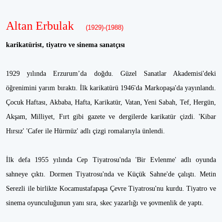
Altan Erbulak
(1929)-(1988)
karikatürist, tiyatro ve sinema sanatçısı
1929 yılında Erzurum’da doğdu. Güzel Sanatlar Akademisi'deki
öğrenimini yarım bıraktı. İlk karikatürü 1946'da Markopaşa'da yayınlandı.
Çocuk Haftası, Akbaba, Hafta, Karikatür, Vatan, Yeni Sabah, Tef, Hergün,
Akşam, Milliyet, Fırt gibi gazete ve dergilerde karikatür çizdi. 'Kibar
Hırsız' 'Cafer ile Hürmüz' adlı çizgi romalarıyla ünlendi.
İlk defa 1955 yılında Cep Tiyatrosu'nda 'Bir Evlenme' adlı oyunda
sahneye çıktı. Dormen Tiyatrosu'nda ve Küçük Sahne'de çalıştı. Metin
Serezli ile birlikte Kocamustafapaşa Çevre Tiyatrosu'nu kurdu. Tiyatro ve
sinema oyunculuğunun yanı sıra, skec yazarlığı ve şovmenlik de yaptı.