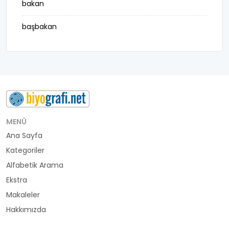
bakan
başbakan
belediye başkanı
besteci
buluş
bürokrat
MENÜ
Ana Sayfa
büyükelçi
Kategoriler
cumhurbaşkanı
Alfabetik Arama
Ekstra
denizci
Makaleler
Hakkımızda
din adamı