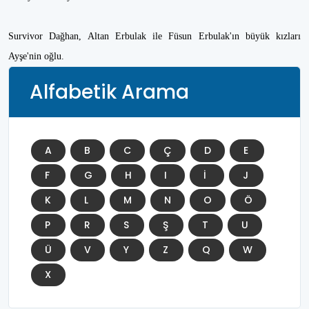
Survivor Dağhan, Altan Erbulak ile Füsun Erbulak'ın büyük kızları
Ayşe'nin oğlu.
Alfabetik Arama
A
B
C
Ç
D
E
F
G
H
I
İ
J
K
L
M
N
O
Ö
P
R
S
Ş
T
U
Ü
V
Y
Z
Q
W
X