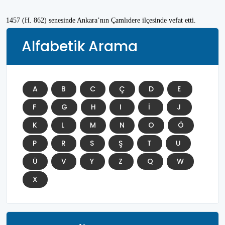
1457 (H. 862) senesinde Ankara’nın Çamlıdere ilçesinde vefat etti.
Alfabetik Arama
A
B
C
Ç
D
E
F
G
H
I
İ
J
K
L
M
N
O
Ö
P
R
S
Ş
T
U
Ü
V
Y
Z
Q
W
X