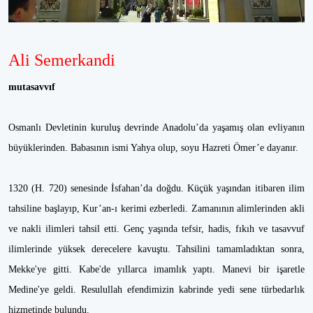
Ali Semerkandi
mutasavvıf
Osmanlı Devletinin kuruluş devrinde Anadolu’da yaşamış olan evliyanın
büyüklerinden. Babasının ismi Yahya olup, soyu Hazreti Ömer’e dayanır.
1320 (H. 720) senesinde İsfahan’da doğdu. Küçük yaşından itibaren ilim
tahsiline başlayıp, Kur’an-ı kerimi ezberledi. Zamanının alimlerinden akli
ve nakli ilimleri tahsil etti. Genç yaşında tefsir, hadis, fıkıh ve tasavvuf
ilimlerinde yüksek derecelere kavuştu. Tahsilini tamamladıktan sonra,
Mekke'ye gitti. Kabe'de yıllarca imamlık yaptı. Manevi bir işaretle
Medine'ye geldi. Resulullah efendimizin kabrinde yedi sene türbedarlık
hizmetinde bulundu.