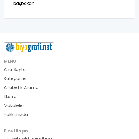
başbakan
belediye başkanı
besteci
buluş
bürokrat
MENÜ
Ana Sayfa
büyükelçi
Kategoriler
cumhurbaşkanı
Alfabetik Arama
Ekstra
denizci
Makaleler
Hakkımızda
din adamı
doktor
Bize Ulaşın