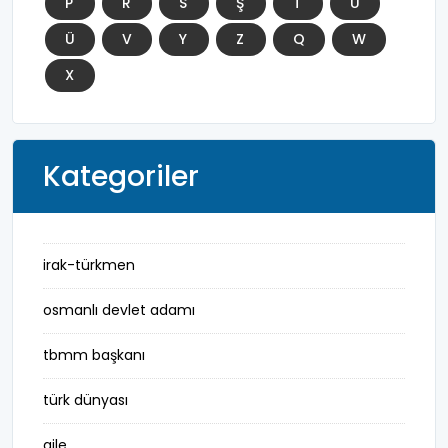
P
R
S
Ş
T
U
Ü
V
Y
Z
Q
W
X
Kategoriler
irak-türkmen
osmanlı devlet adamı
tbmm başkanı
türk dünyası
aile