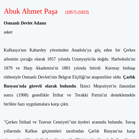
Abuk Ahmet Paşa
(1857)-(1923)
Osmanlı Devlet Adamı
asker
Kafkasya'nın Kabardey yöresinden Anadolu'ya göç eden bir Çerkes
ailesinin çocuğu olarak 1857 yılında Uzunyayla'da doğdu. Harbokulu'nu
1879 ve Harp Akademisi'ni 1881 yılında bitirdi. Kurmay binbaşı
rütbesiyle Osmanlı Devleti'nin Belgrat Elçiliği'ne ataşemiliter oldu.
Çarlık
Rusyası'nda görevli olarak bulundu
. İkinci Meşrutiyet'in ilanından
sonra (1908) genellikle İttihat ve Terakki Partisi'ni desteklemekle
birlikte bazı uygulamalara karşı çıktı.
"Çerkes İttihad ve Teavun Cemiyeti"nin üyeleri arasında bulundu. Savaş
yıllarında Kafkas göçmenleri tarafından Çarlık Rusyası'na karşı