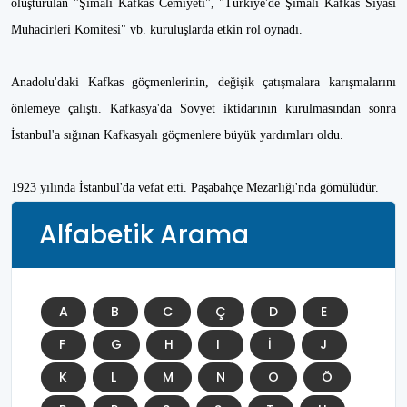
oluşturulan "Şimali Kafkas Cemiyeti", "Türkiye'de Şimali Kafkas Siyasi
Muhacirleri Komitesi" vb. kuruluşlarda etkin rol oynadı.
Anadolu'daki Kafkas göçmenlerinin, değişik çatışmalara karışmalarını
önlemeye çalıştı. Kafkasya'da Sovyet iktidarının kurulmasından sonra
İstanbul'a sığınan Kafkasyalı göçmenlere büyük yardımları oldu.
1923 yılında İstanbul'da vefat etti. Paşabahçe Mezarlığı'nda gömülüdür.
Alfabetik Arama
A
B
C
Ç
D
E
F
G
H
I
İ
J
K
L
M
N
O
Ö