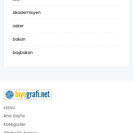
akademisyen
asker
bakan
başbakan
belediye başkanı
besteci
buluş
bürokrat
MENÜ
Ana Sayfa
büyükelçi
Kategoriler
cumhurbaşkanı