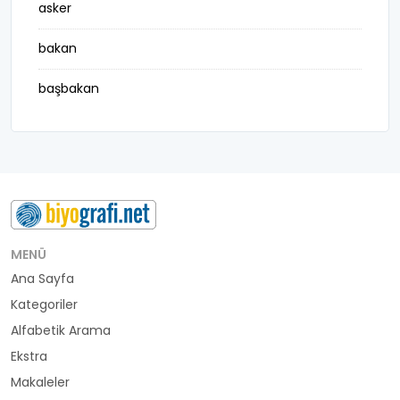
asker
bakan
başbakan
belediye başkanı
besteci
buluş
bürokrat
MENÜ
Ana Sayfa
büyükelçi
Kategoriler
cumhurbaşkanı
Alfabetik Arama
Ekstra
denizci
Makaleler