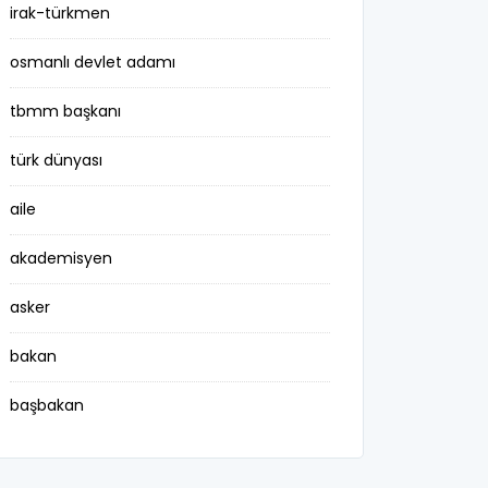
irak-türkmen
osmanlı devlet adamı
tbmm başkanı
türk dünyası
aile
akademisyen
asker
bakan
başbakan
belediye başkanı