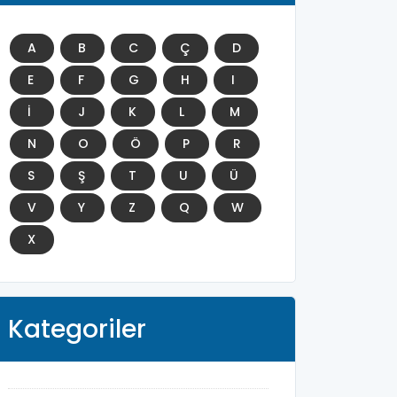
A
B
C
Ç
D
E
F
G
H
I
İ
J
K
L
M
N
O
Ö
P
R
S
Ş
T
U
Ü
V
Y
Z
Q
W
X
Kategoriler